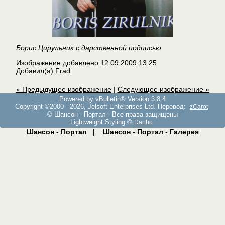
Борис Цирульник с дарственной подписью
Изображение добавлено
12.09.2009
13:25
Добавил(а)
Frad
« Предыдущее изображение
|
Следующее изображение »
Powered by vBulletin® Version 3.8.4
Copyright ©2000 - 2026, Jelsoft Enterprises Ltd. Перевод:
zCarot
© Шансон - Портал - Все права защищены
Lightweight Styling ©
Dartho
Шансон - Портал
|
Шансон - Портал - Галерея