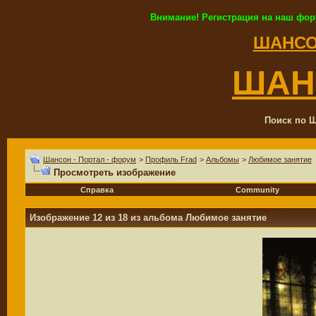
Внимание! Регистрация на наш фор
ШАНСО
ШАН
Поиск по Ш
Шансон - Портал - форум
>
Профиль Frad
>
Альбомы
>
Любимое занятие
Просмотреть изображение
Справка
Community
Изображение 12 из 18 из альбома
Любимое занятие