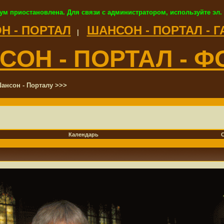
ум приостановлена. Для связи с администратором, используйте эл.
Н - ПОРТАЛ
ШАНСОН - ПОРТАЛ - 
|
СОН - ПОРТАЛ - Ф
ансон - Порталу >>>
Календарь