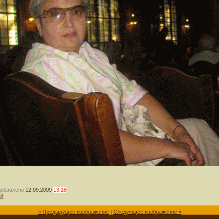
добавлено
12.09.2009
13:18
ad
« Предыдущее изображение
|
Следующее изображение »