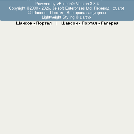
Powered by vBulletin® Version 3.8.4
Copyright ©2000 - 2026, Jelsoft Enterprises Ltd. Перевод:
zCarot
© Шансон - Портал - Все права защищены
Lightweight Styling ©
Dartho
Шансон - Портал
|
Шансон - Портал - Галерея