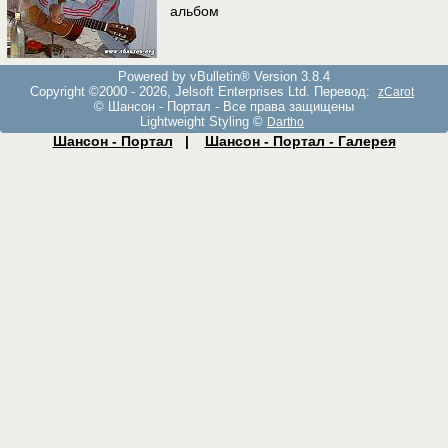
альбом
Powered by vBulletin® Version 3.8.4
Copyright ©2000 - 2026, Jelsoft Enterprises Ltd. Перевод:
zCarot
© Шансон - Портал - Все права защищены
Lightweight Styling ©
Dartho
Шансон - Портал
|
Шансон - Портал - Галерея