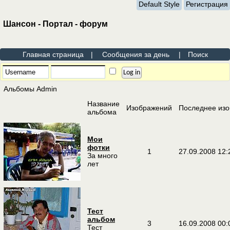
Default Style
Регистрация
Шансон - Портал - форум
Главная страница
|
Сообщения за день
|
Поиск
Альбомы Admin
Название
Изображений
Последнее из
альбома
Мои
фотки
1
27.09.2008
12:
За много
лет
Тест
альбом
3
16.09.2008
00:
Тест