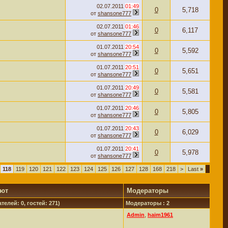
02.07.2011
01:49
0
5,718
от
shansone777
02.07.2011
01:46
0
6,117
от
shansone777
01.07.2011
20:54
0
5,592
от
shansone777
01.07.2011
20:51
0
5,651
от
shansone777
01.07.2011
20:49
0
5,581
от
shansone777
01.07.2011
20:46
0
5,805
от
shansone777
01.07.2011
20:43
0
6,029
от
shansone777
01.07.2011
20:41
0
5,978
от
shansone777
118
119
120
121
122
123
124
125
126
127
128
168
218
>
Last
»
уют
Модераторы
телей: 0, гостей: 271)
Модераторы : 2
Admin
,
haim1961