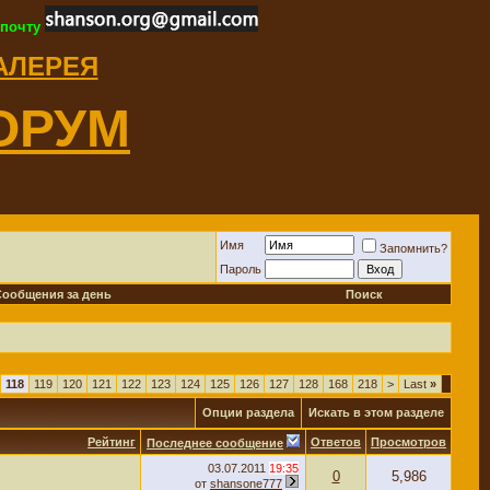
 почту
ГАЛЕРЕЯ
ОРУМ
Имя
Запомнить?
Пароль
Сообщения за день
Поиск
118
119
120
121
122
123
124
125
126
127
128
168
218
>
Last
»
Опции раздела
Искать в этом разделе
Рейтинг
Ответов
Просмотров
Последнее сообщение
03.07.2011
19:35
0
5,986
от
shansone777