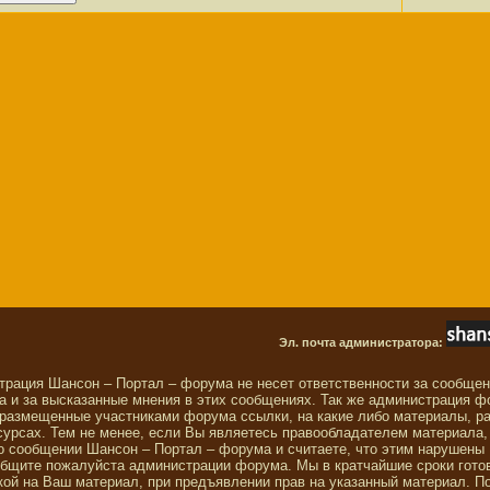
Эл. почта администратора:
трация Шансон – Портал – форума не несет ответственности за сообще
 и за высказанные мнения в этих сообщениях. Так же администрация ф
 размещенные участниками форума ссылки, на какие либо материалы, р
сурсах. Тем не менее, если Вы являетесь правообладателем материала,
о сообщении Шансон – Портал – форума и считаете, что этим нарушены
общите пожалуйста администрации форума. Мы в кратчайшие сроки гото
ой на Ваш материал, при предъявлении прав на указанный материал. П