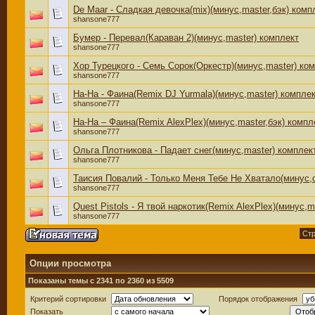
De Maar - Сладкая девочка(mix)(минус,master,бэк) комп
shansone777
Бумер - Перевал(Караван 2)(минус,master) комплект
shansone777
Хор Турецкого - Семь Сорок(Оркестр)(минус,master) ко
shansone777
На-На - Фаина(Remix DJ Yurmala)(минус,master) компле
shansone777
На-На – Фаина(Remix AlexPlex)(минус,master,бэк) компл
shansone777
Ольга Плотникова - Падает снег(минус,master) комплек
shansone777
Таисия Повалий - Только Меня Тебе Не Хватало(минус,о
shansone777
Quest Pistols - Я твой наркотик(Remix AlexPlex)(минус,m
shansone777
Стр
Опции просмотра
Показаны темы с 2341 по 2360 из 5509
Критерий сортировки
Порядок отображения
Показать