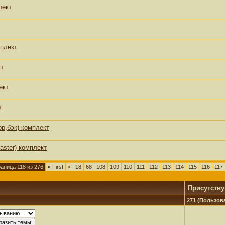
лект
мплект
кт
ект
т
р,бэк) комплект
aster) комплект
аница 118 из 276
«
First
<
18
68
108
109
110
111
112
113
114
115
116
117
Присутств
271 (Пользова