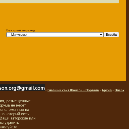
Быстрый переход
-
Главный сайт Шансон - Портала
-
Архив
-
Вверх
ния, размещенные
орума не несет
асположенные на
 на который есть
 Ваши авторские или
вы удалить
ожалуйста