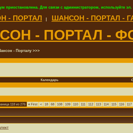
ум приостановлена. Для связи с администратором, используйте эл.
Н - ПОРТАЛ
ШАНСОН - ПОРТАЛ - 
|
СОН - ПОРТАЛ - Ф
ансон - Порталу >>>
Календарь
аница 118 из 276
«
First
<
18
68
108
109
110
111
112
113
114
115
116
117
плект