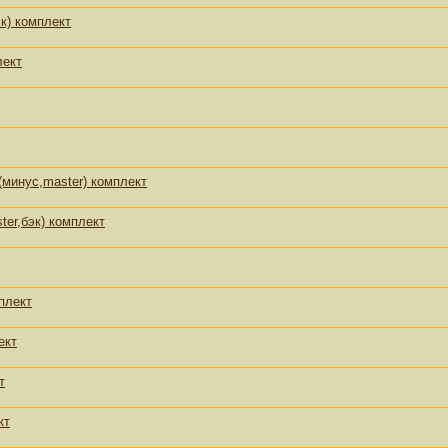
эк) комплект
лект
(минус,master) комплект
er,бэк) комплект
плект
ект
т
кт