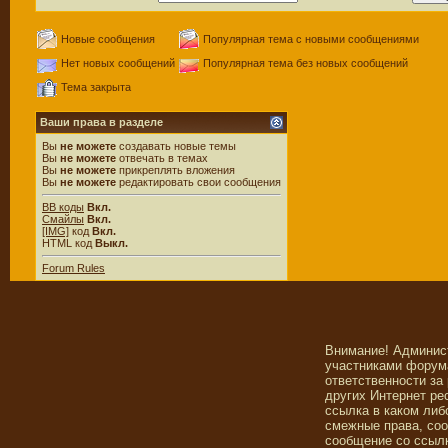
Новые сообщения
Популярная тема с новыми сообщениями
Нет новых сообщений
Популярная тема без новых сообщений
Тема закрыта
Ваши права в разделе
Вы
не можете
создавать новые темы
Вы
не можете
отвечать в темах
Вы
не можете
прикреплять вложения
Вы
не можете
редактировать свои сообщения
BB коды
Вкл.
Смайлы
Вкл.
[IMG]
код
Вкл.
HTML код
Выкл.
Forum Rules
Внимание! Админис
участниками форума
ответственности за
других Интернет ре
ссылка в каком либ
смежные права, со
сообщение со ссылк