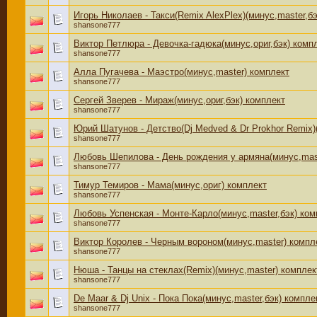
Игорь Николаев - Такси(Remix AlexPlex)(минус,master,б
shansone777
Виктор Петлюра - Девочка-гадюка(минус,ориг,бэк) комп
shansone777
Алла Пугачева - Маэстро(минус,master) комплект
shansone777
Сергей Зверев - Мираж(минус,ориг,бэк) комплект
shansone777
Юрий Шатунов - Детство(Dj Medved & Dr Prokhor Remix)
shansone777
Любовь Шепилова - День рождения у армяна(минус,mast
shansone777
Тимур Темиров - Мама(минус,ориг) комплект
shansone777
Любовь Успенская - Монте-Карло(минус,master,бэк) ком
shansone777
Виктор Королев - Черным вороном(минус,master) компл
shansone777
Нюша - Танцы на стеклах(Remix)(минус,master) комплек
shansone777
De Maar & Dj Unix - Пока Пока(минус,master,бэк) компле
shansone777