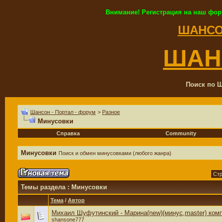
Внимание! Регистрация на наш фор
ШАНСО
ШАН
Поиск по Ш
Шансон - Портал - форум
>
Разное
Минусовки
Справка
Community
Минусовки
Поиск и обмен минусовками (любого жанра)
Стр
Темы раздела
: Минусовки
Тема
/
Автор
Михаил Шуфутинский - Марина(new)(минус,master) ком
shansone777