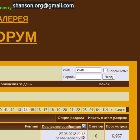
 почту
ГАЛЕРЕЯ
ОРУМ
Имя
Запомнить?
Пароль
Сообщения за день
Поиск
0
11
12
13
14
15
16
17
18
19
20
21
22
23
24
64
114
>
Last
»
Опции раздела
Искать в этом разделе
Рейтинг
Ответов
Просмотров
Последнее сообщение
27.05.2012
22:13
0
6,957
от
shansone777