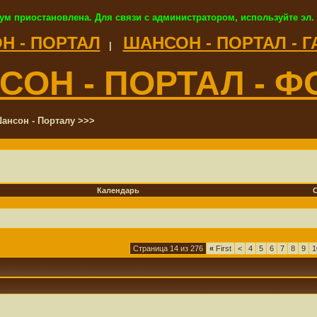
ум приостановлена. Для связи с администратором, используйте эл.
Н - ПОРТАЛ
ШАНСОН - ПОРТАЛ - 
|
СОН - ПОРТАЛ - Ф
ансон - Порталу >>>
Календарь
Страница 14 из 276
«
First
<
4
5
6
7
8
9
1