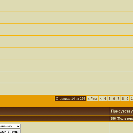
Страница 14 из 276
«
First
<
4
5
6
7
8
9
1
Присутств
386 (Пользова