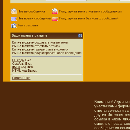
Новые сообщения
Популярная тема с новыми сообщениями
Нет новых сообщений
Популярная тема без новых сообщений
Тема закрыта
Ваши права в разделе
Вы
не можете
создавать новые темы
Вы
не можете
отвечать в темах
Вы
не можете
прикреплять вложения
Вы
не можете
редактировать свои сообщения
BB коды
Вкл.
Смайлы
Вкл.
[IMG]
код
Вкл.
HTML код
Выкл.
Forum Rules
Внимание! Админис
участниками форума
ответственности за
других Интернет ре
ссылка в каком либ
смежные права, со
сообщение со ссылк