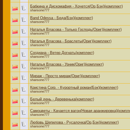
Бабкина и Дискомафия - Хочется(Ор,Бэк)(комплект)
shansone777
Band Odessa - Беда(Бэк)(комплект)
shansone777
Наталья Власова - Только Господь(Ориг)(комплект)
shansone777
Наталья Власова - Браслеты(Ориг)(комплект)
shansone777
Согдиана - Ветер Догнать(комплект)
shansone777
Наталья Власова - Узник(Ориг)(комплект)
shansone777
Мираж - Просто мираж(Ориг)(комплект)
shansone777
Кристина Corp. - Курортный роман(Бэк)(комплект)
shansone777
Белый день - Деревенька(комплект)
shansone777
Самоцветы - Качается вагон(Новая аранжировка)(компл
shansone777
Любовь Шепилова - Русалочка(Ор,Бэк)(комплект)
shansone777