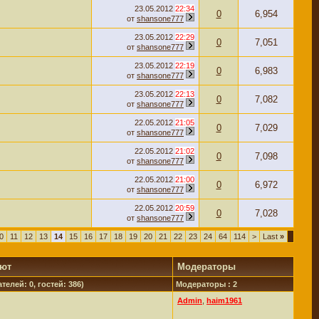
23.05.2012
22:34
0
6,954
от
shansone777
23.05.2012
22:29
0
7,051
от
shansone777
23.05.2012
22:19
0
6,983
от
shansone777
23.05.2012
22:13
0
7,082
от
shansone777
22.05.2012
21:05
0
7,029
от
shansone777
22.05.2012
21:02
0
7,098
от
shansone777
22.05.2012
21:00
0
6,972
от
shansone777
22.05.2012
20:59
0
7,028
от
shansone777
0
11
12
13
14
15
16
17
18
19
20
21
22
23
24
64
114
>
Last
»
уют
Модераторы
телей: 0, гостей: 386)
Модераторы : 2
Admin
,
haim1961