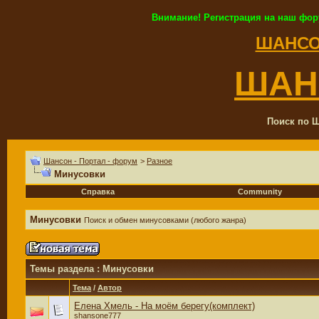
Внимание! Регистрация на наш фор
ШАНСО
ШАН
Поиск по Ш
Шансон - Портал - форум
>
Разное
Минусовки
Справка
Community
Минусовки
Поиск и обмен минусовками (любого жанра)
Темы раздела
: Минусовки
Тема
/
Автор
Елена Хмель - На моём берегу(комплект)
shansone777