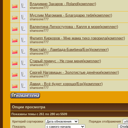
Владимир Захаров - Roland(комплект)
shansone777
Муслим Магомаев - Благодарю тебя(комплект)
shansone777
Валентина Легкоступова - Капля в море(комплект)
shansone777
Филипп Киркоров - Мне мама тихо говорила(комплект)
shansone777
Фристайл - Ламбада-Бамбина(Бэк)(комплект)
shansone777
Старый примус - Не гони меня(комплект)
shansone777
Сергей Наговицын - Золотистые денёчки(комплект)
shansone777
Давид - Всё будет хорошо(Бэк)(комплект)
shansone777
Опции просмотра
Показаны темы с 261 по 280 из 5509
Критерий сортировки
Порядок отображения
Показать