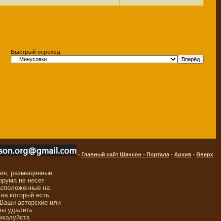
Быстрый переход
-
Главный сайт Шансон - Портала
-
Архив
-
Вверх
ния, размещенные
орума не несет
асположенные на
 на который есть
 Ваши авторские или
вы удалить
ожалуйста