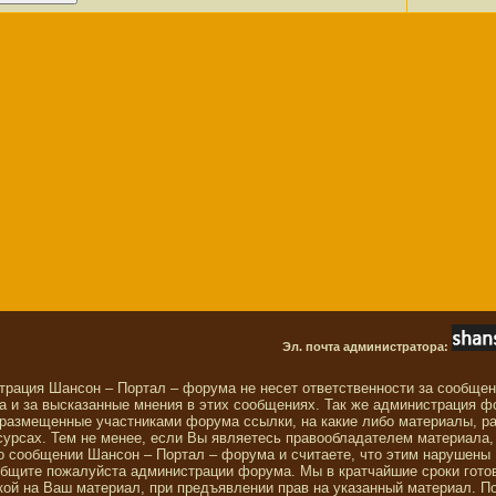
Эл. почта администратора:
трация Шансон – Портал – форума не несет ответственности за сообще
 и за высказанные мнения в этих сообщениях. Так же администрация ф
 размещенные участниками форума ссылки, на какие либо материалы, р
сурсах. Тем не менее, если Вы являетесь правообладателем материала,
о сообщении Шансон – Портал – форума и считаете, что этим нарушены
общите пожалуйста администрации форума. Мы в кратчайшие сроки гото
ой на Ваш материал, при предъявлении прав на указанный материал. П