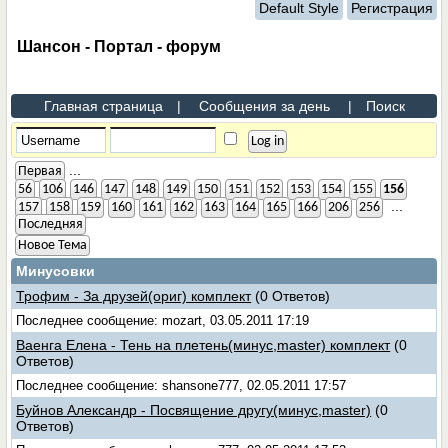
Default Style
Регистрация
Шансон - Портал - форум
Главная страница
|
Сообщения за день
|
Поиск
...
Первая
56
106
146
147
148
149
150
151
152
153
154
155
156
...
157
158
159
160
161
162
163
164
165
166
206
256
Последняя
Новое Тема
Минусовки
Трофим - За друзей(ориг) комплект
(0 Ответов)
Последнее сообщение: mozart, 03.05.2011 17:19
Ваенга Елена - Тень на плетень(минус,master) комплект
(0
Ответов)
Последнее сообщение: shansone777, 02.05.2011 17:57
Буйнов Александр - Посвящение другу(минус,master)
(0
Ответов)