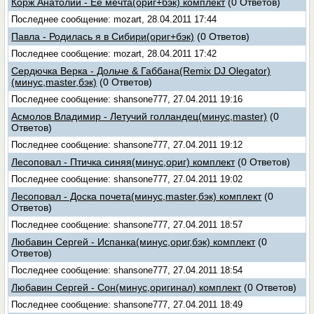
Корж Анатолий - Её мечта(ориг+бэк) комплект
(0 Ответов)
Последнее сообщение: mozart, 28.04.2011 17:44
Павла - Родилась я в Сибири(ориг+бэк)
(0 Ответов)
Последнее сообщение: mozart, 28.04.2011 17:42
Сердючка Верка - Дольче & Габбана(Remix DJ Olegator)
(минус,master,бэк)
(0 Ответов)
Последнее сообщение: shansone777, 27.04.2011 19:16
Асмолов Владимир - Летучий голландец(минус,master)
(0
Ответов)
Последнее сообщение: shansone777, 27.04.2011 19:12
Лесоповал - Птичка синяя(минус,ориг) комплект
(0 Ответов)
Последнее сообщение: shansone777, 27.04.2011 19:02
Лесоповал - Доска почета(минус,master,бэк) комплект
(0
Ответов)
Последнее сообщение: shansone777, 27.04.2011 18:57
Любавин Сергей - Испанка(минус,ориг,бэк) комплект
(0
Ответов)
Последнее сообщение: shansone777, 27.04.2011 18:54
Любавин Сергей - Сон(минус,оригинал) комплект
(0 Ответов)
Последнее сообщение: shansone777, 27.04.2011 18:49