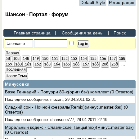
Default Style
Регистрация
Шансон - Портал - форум
Главная страница
|
Сообщения за день
|
Поиск
...
Первая
58
108
148
149
150
151
152
153
154
155
156
157
158
...
159
160
161
162
163
164
165
166
167
168
208
258
Последняя
Новое Тема
Минусовки
Баже Геннадий - Попурри 80-х(ориг+бэк) комплект
(0 Ответов)
Последнее сообщение: mozart, 29.04.2011 02:31
Сладкий сон - Ночной февраль(Remix)(минус,master,бэк)
(0
Ответов)
Последнее сообщение: shansone777, 28.04.2011 22:19
Моральный кодекс - Славянские Танцы(mix)(минус,master,бэк)
(0 Ответов)