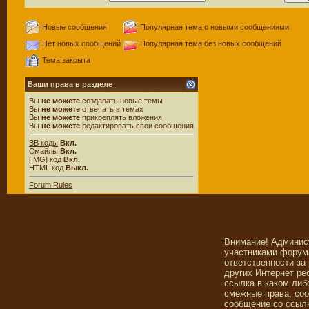
Новые сообщения
Популярная тема с новыми сообщениями
Нет новых сообщений
Популярная тема без новых сообщений
Тема закрыта
Ваши права в разделе
Вы
не можете
создавать новые темы
Вы
не можете
отвечать в темах
Вы
не можете
прикреплять вложения
Вы
не можете
редактировать свои сообщения
BB коды
Вкл.
Смайлы
Вкл.
[IMG]
код
Вкл.
HTML код
Выкл.
Forum Rules
Внимание! Админис
участниками форума
ответственности за
других Интернет ре
ссылка в каком либ
смежные права, со
сообщение со ссылк