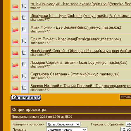
гр. Кинокомедия - Кто тебе сказал(ориг+бэк)(remake Ве
mozart
Иванушки Int. - Тучи(Ciub mix)(минус,master,бэк) компле
shansone777
Митя Фомин - Две Земли(Remix)(минус,master,бэк)
shansone777
Opium Project - Красивая(Remix)(минус,master,бэк)
shansone777
Ноябрьский Сергей - Офицеры России(минус,ориг,бэк) 
shansone777
Лазарев Сергей и Тимати - lazer boy(минус,master,бэк)
shansone777
Сурганова Светлана - Этот мир(минус,master,бэк)
shansone777
Басков Николай и Таисия Повалий - Ты далеко(минус,ma
shansone777
Страни
Опции просмотра
Показаны темы с 3221 по 3240 из 5509
Критерий сортировки
Порядок отображения
Показать