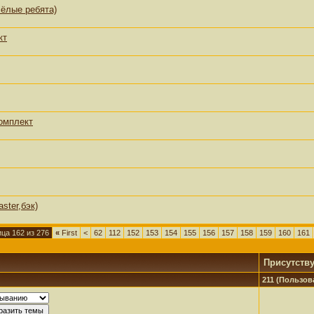
сёлые ребята)
кт
комплект
ster,бэк)
ца 162 из 276
«
First
<
62
112
152
153
154
155
156
157
158
159
160
161
Присутств
211 (Пользова