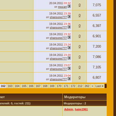
20.04.2011
03:32
0
7,075
от
mozart
19.04.2011
23:39
0
6,557
от
shansone777
19.04.2011
23:36
0
6,397
от
shansone777
19.04.2011
23:32
0
6,901
от
shansone777
19.04.2011
23:24
0
7,200
от
shansone777
19.04.2011
23:20
0
7,086
от
shansone777
19.04.2011
23:07
0
7,105
от
shansone777
19.04.2011
23:04
0
6,807
от
shansone777
162
163
164
165
166
167
168
169
170
171
172
212
262
>
Last
»
уют
Модераторы
телей: 0, гостей: 211)
Модераторы : 2
Admin
,
haim1961