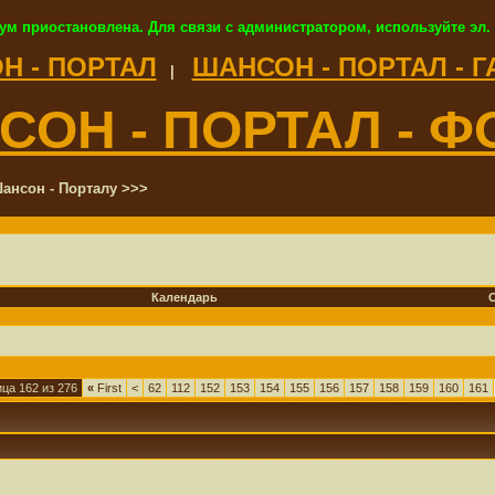
ум приостановлена. Для связи с администратором, используйте эл.
Н - ПОРТАЛ
ШАНСОН - ПОРТАЛ - 
|
СОН - ПОРТАЛ - Ф
ансон - Порталу >>>
Календарь
ца 162 из 276
«
First
<
62
112
152
153
154
155
156
157
158
159
160
161