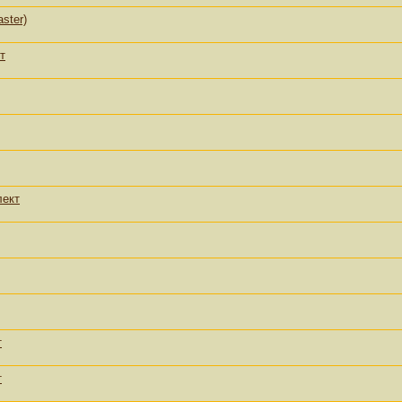
ster)
т
лект
т
т