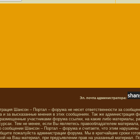
Эл. почта администратора:
трация Шансон – Портал – форума не несет ответственности за сообще
 и за высказанные мнения в этих сообщениях. Так же администрация ф
 размещенные участниками форума ссылки, на какие либо материалы, р
сурсах. Тем не менее, если Вы являетесь правообладателем материала,
о сообщении Шансон – Портал – форума и считаете, что этим нарушены
общите пожалуйста администрации форума. Мы в кратчайшие сроки гото
ой на Ваш материал, при предъявлении прав на указанный материал. П