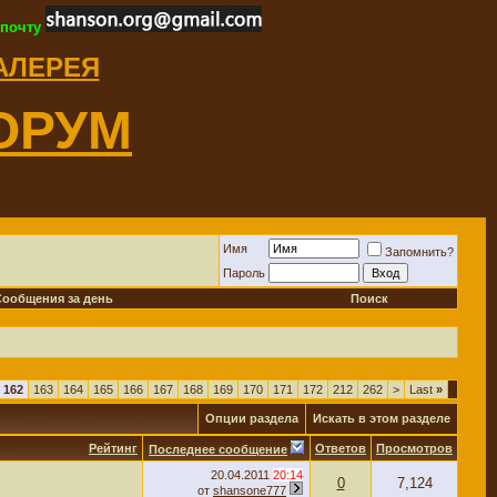
 почту
ГАЛЕРЕЯ
ОРУМ
Имя
Запомнить?
Пароль
Сообщения за день
Поиск
162
163
164
165
166
167
168
169
170
171
172
212
262
>
Last
»
Опции раздела
Искать в этом разделе
Рейтинг
Ответов
Просмотров
Последнее сообщение
20.04.2011
20:14
0
7,124
от
shansone777