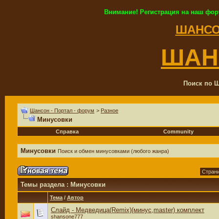
Внимание! Регистрация на наш фор
ШАНСО
ШАН
Поиск по Ш
Шансон - Портал - форум
>
Разное
Минусовки
Справка
Community
Минусовки
Поиск и обмен минусовками (любого жанра)
Страни
Темы раздела
: Минусовки
Тема
/
Автор
Слайд - Медведица(Remix)(минус,master) комплект
shansone777