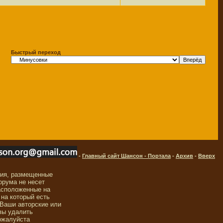
Быстрый переход
-
Главный сайт Шансон - Портала
-
Архив
-
Вверх
ния, размещенные
орума не несет
асположенные на
 на который есть
 Ваши авторские или
вы удалить
ожалуйста