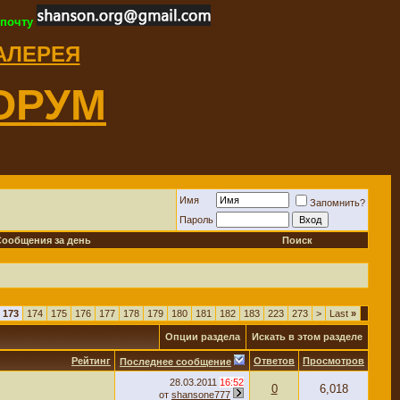
 почту
ГАЛЕРЕЯ
ОРУМ
Имя
Запомнить?
Пароль
Сообщения за день
Поиск
173
174
175
176
177
178
179
180
181
182
183
223
273
>
Last
»
Опции раздела
Искать в этом разделе
Рейтинг
Ответов
Просмотров
Последнее сообщение
28.03.2011
16:52
0
6,018
от
shansone777