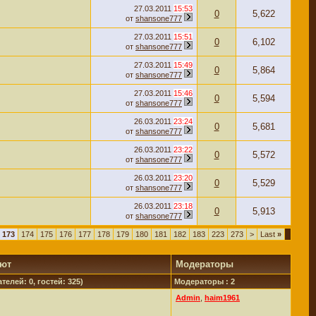
27.03.2011
15:53
0
5,622
от
shansone777
27.03.2011
15:51
0
6,102
от
shansone777
27.03.2011
15:49
0
5,864
от
shansone777
27.03.2011
15:46
0
5,594
от
shansone777
26.03.2011
23:24
0
5,681
от
shansone777
26.03.2011
23:22
0
5,572
от
shansone777
26.03.2011
23:20
0
5,529
от
shansone777
26.03.2011
23:18
0
5,913
от
shansone777
173
174
175
176
177
178
179
180
181
182
183
223
273
>
Last
»
уют
Модераторы
телей: 0, гостей: 325)
Модераторы : 2
Admin
,
haim1961