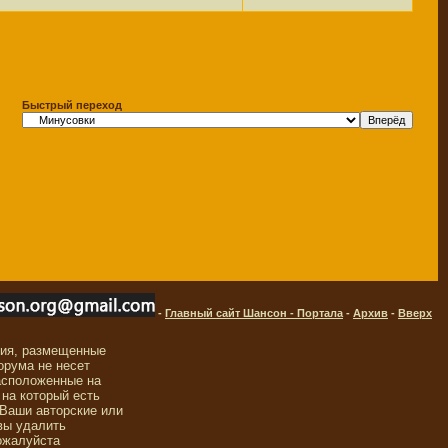
Быстрый переход
-
Главный сайт Шансон - Портала
-
Архив
-
Вверх
ния, размещенные
орума не несет
асположенные на
 на который есть
 Ваши авторские или
вы удалить
ожалуйста