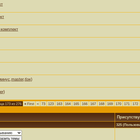
кт
ект
 комплект
инус,master,бэк)
er)
ца 173 из 276
«
First
<
73
123
163
164
165
166
167
168
169
170
171
172
Присутств
325 (Пользова