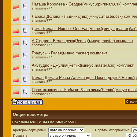
Наташа Королева - Сердце(минус,оригинал,бэк) компле
shansone777
Лариса Долина - Льдинка(mix)(минус,master,бэк) компл
shansone777
Дима Билан - Number One Fan(Remix)(минус,master,бэк)
shansone777
А-Студио - Белая река(Remix)(минус,master) комплект
shansone777
Градусы - Голая(минус,master) комплект
shansone777
А-Студио - Джулия(Remix)(минус,master,бэк) комплект
shansone777
Билан Дима и Ревва Александр - Песня друзей(Remix)(м
shansone777
Простоквашино - Кабы не было зимы(Remix)(минус,mast
shansone777
Страни
Опции просмотра
Показаны темы с 3441 по 3460 из 5509
Критерий сортировки
Порядок отображения
Показать