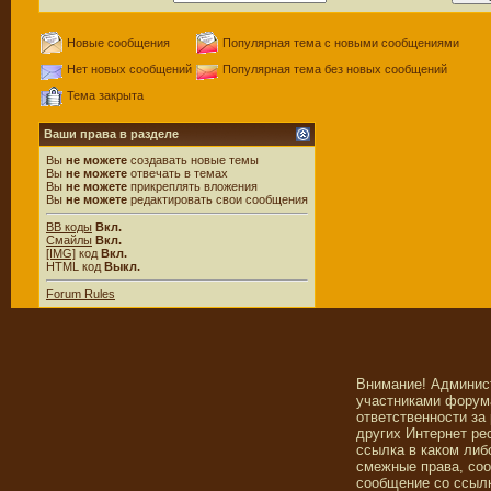
Новые сообщения
Популярная тема с новыми сообщениями
Нет новых сообщений
Популярная тема без новых сообщений
Тема закрыта
Ваши права в разделе
Вы
не можете
создавать новые темы
Вы
не можете
отвечать в темах
Вы
не можете
прикреплять вложения
Вы
не можете
редактировать свои сообщения
BB коды
Вкл.
Смайлы
Вкл.
[IMG]
код
Вкл.
HTML код
Выкл.
Forum Rules
Внимание! Админис
участниками форума
ответственности за
других Интернет ре
ссылка в каком либ
смежные права, со
сообщение со ссылк