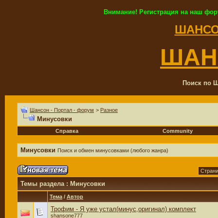
Внимание! Регистрация на наш фор
ШАНСО
ШАН
Поиск по Ш
Шансон - Портал - форум
>
Разное
Минусовки
Справка
Community
Минусовки
Поиск и обмен минусовками (любого жанра)
Страни
Темы раздела
: Минусовки
Тема
/
Автор
Трофим - Я уже устал(минус,оригинал) комплект
shansone777