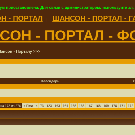
ум приостановлена. Для связи с администратором, используйте эл.
Н - ПОРТАЛ
ШАНСОН - ПОРТАЛ - 
|
СОН - ПОРТАЛ - Ф
ансон - Порталу >>>
Календарь
ца 173 из 276
«
First
<
73
123
163
164
165
166
167
168
169
170
171
172