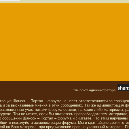
Эл. почта администратора:
трация Шансон – Портал – форума не несет ответственности за сообще
 и за высказанные мнения в этих сообщениях. Так же администрация ф
 размещенные участниками форума ссылки, на какие либо материалы, р
сурсах. Тем не менее, если Вы являетесь правообладателем материала,
о сообщении Шансон – Портал – форума и считаете, что этим нарушены
общите пожалуйста администрации форума. Мы в кратчайшие сроки гото
ой на Ваш материал, при предъявлении прав на указанный материал. П