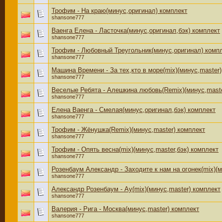
Трофим - На краю(минус,оригинал) комплект
shansone777
Ваенга Елена - Ласточка(минус,оригинал,бэк) комплект
shansone777
Трофим - Любовный Треугольник(минус,оригинал) комп
shansone777
Машина Времени - За тех,кто в море(mix)(минус,master)
shansone777
Веселые Ребята - Алешкина любовь(Remix)(минус,maste
shansone777
Елена Ваенга - Смелая(минус,оригинал,бэк) комплект
shansone777
Трофим - Жёнушка(Remix)(минус,master) комплект
shansone777
Трофим - Опять весна(mix)(минус,master,бэк) комплект
shansone777
Розенбаум Александр - Заходите к нам на огонек(mix)(м
shansone777
Александр Розенбаум - Ау(mix)(минус,master) комплект
shansone777
Валерия - Рига - Москва(минус,master) комплект
shansone777