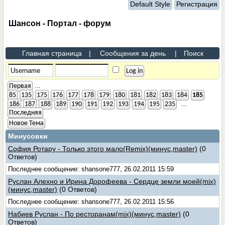
Default Style
Регистрация
Шансон - Портал - форум
Главная страница
|
Сообщения за день
|
Поиск
...
Первая
85
135
175
176
177
178
179
180
181
182
183
184
185
...
186
187
188
189
190
191
192
193
194
195
235
Последняя
Новое Тема
Минусовки
София Ротару - Только этого мало(Remix)(минус,master)
(0
Ответов)
Последнее сообщение: shansone777, 26.02.2011 15:59
Руслан Алехно и Ирина Дорофеева - Сердце земли моей(mix)
(минус,master)
(0 Ответов)
Последнее сообщение: shansone777, 26.02.2011 15:56
Набиев Руслан - По ресторанам(mix)(минус,master)
(0
Ответов)