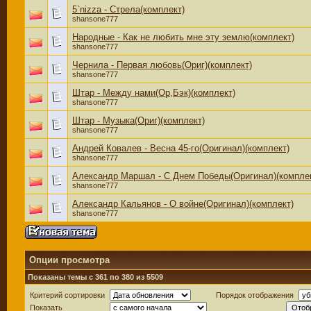
5`nizza - Стрела(комплект)
shansone777
Народные - Как не любить мне эту землю(комплект)
shansone777
Чернила - Первая любовь(Ориг)(комплект)
shansone777
Штар - Между нами(Ор,Бэк)(комплект)
shansone777
Штар - Музыка(Ориг)(комплект)
shansone777
Андрей Ковалев - Весна 45-го(Оригинал)(комплект)
shansone777
Александр Маршал - С Днем Победы(Оригинал)(компле
shansone777
Александр Кальянов - О войне(Оригинал)(комплект)
shansone777
Опции просмотра
Показаны темы с 361 по 380 из 5509
Критерий сортировки
Порядок отображения
Показать