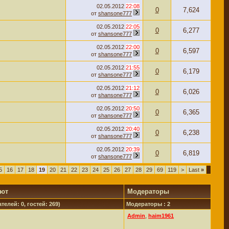
02.05.2012
22:08
0
7,624
от
shansone777
02.05.2012
22:05
0
6,277
от
shansone777
02.05.2012
22:00
0
6,597
от
shansone777
02.05.2012
21:55
0
6,179
от
shansone777
02.05.2012
21:12
0
6,026
от
shansone777
02.05.2012
20:50
0
6,365
от
shansone777
02.05.2012
20:40
0
6,238
от
shansone777
02.05.2012
20:39
0
6,819
от
shansone777
5
16
17
18
19
20
21
22
23
24
25
26
27
28
29
69
119
>
Last
»
уют
Модераторы
телей: 0, гостей: 269)
Модераторы : 2
Admin
,
haim1961