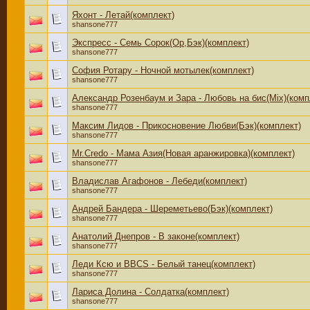
Яхонт - Летай(комплект)
shansone777
Экспресс - Семь Сорок(Ор,Бэк)(комплект)
shansone777
София Ротару - Ночной мотылек(комплект)
shansone777
Александр Розенбаум и Зара - Любовь на бис(Mix)(комп
shansone777
Максим Лидов - Прикосновение Любви(Бэк)(комплект)
shansone777
Mr.Credo - Мама Азия(Новая аранжировка)(комплект)
shansone777
Владислав Агафонов - Лебеди(комплект)
shansone777
Андрей Бандера - Шереметьево(Бэк)(комплект)
shansone777
Анатолий Днепров - В законе(комплект)
shansone777
Леди Ксю и BBCS - Белый танец(комплект)
shansone777
Лариса Долина - Солдатка(комплект)
shansone777