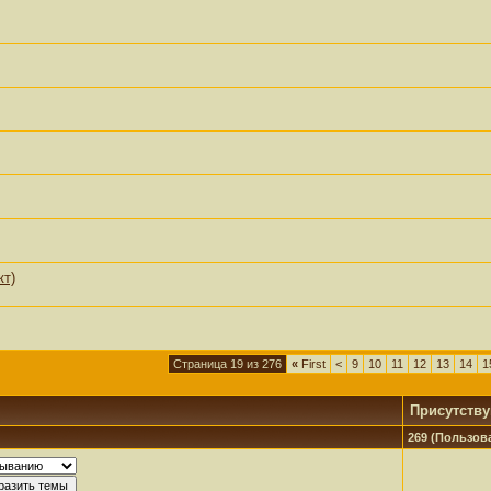
кт)
Страница 19 из 276
«
First
<
9
10
11
12
13
14
1
Присутств
269 (Пользова