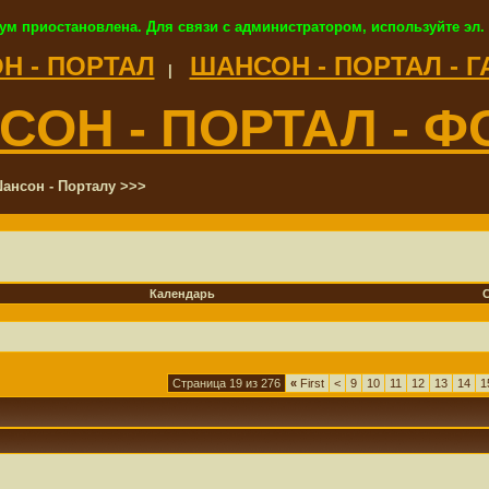
ум приостановлена. Для связи с администратором, используйте эл.
Н - ПОРТАЛ
ШАНСОН - ПОРТАЛ - 
|
СОН - ПОРТАЛ - Ф
ансон - Порталу >>>
Календарь
Страница 19 из 276
«
First
<
9
10
11
12
13
14
1