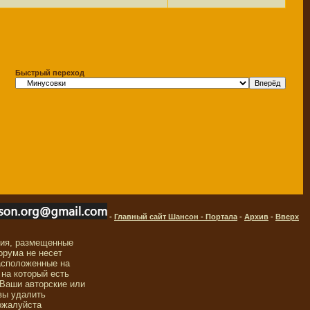
Быстрый переход
-
Главный сайт Шансон - Портала
-
Архив
-
Вверх
ния, размещенные
орума не несет
асположенные на
 на который есть
 Ваши авторские или
вы удалить
ожалуйста