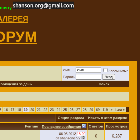
 почту
ГАЛЕРЕЯ
ОРУМ
Имя
Запомнить?
Пароль
Сообщения за день
Поиск
5
16
17
18
19
20
21
22
23
24
25
26
27
28
29
69
119
>
Last
»
Опции раздела
Искать в этом разделе
Рейтинг
Ответов
Просмотров
Последнее сообщение
06.05.2012
18:20
0
6,287
от
shansone777