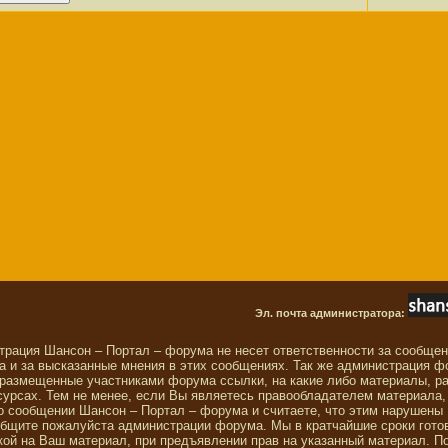
Эл. почта администратора:
трация Шансон – Портал – форума не несет ответственности за сообще
 и за высказанные мнения в этих сообщениях. Так же администрация ф
 размещенные участниками форума ссылки, на какие либо материалы, р
сурсах. Тем не менее, если Вы являетесь правообладателем материала,
о сообщении Шансон – Портал – форума и считаете, что этим нарушены
общите пожалуйста администрации форума. Мы в кратчайшие сроки гото
ой на Ваш материал, при предъявлении прав на указанный материал. П