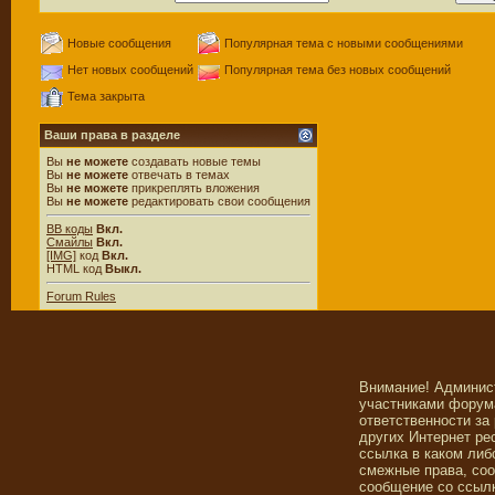
Новые сообщения
Популярная тема с новыми сообщениями
Нет новых сообщений
Популярная тема без новых сообщений
Тема закрыта
Ваши права в разделе
Вы
не можете
создавать новые темы
Вы
не можете
отвечать в темах
Вы
не можете
прикреплять вложения
Вы
не можете
редактировать свои сообщения
BB коды
Вкл.
Смайлы
Вкл.
[IMG]
код
Вкл.
HTML код
Выкл.
Forum Rules
Внимание! Админис
участниками форума
ответственности за
других Интернет ре
ссылка в каком либ
смежные права, со
сообщение со ссылк