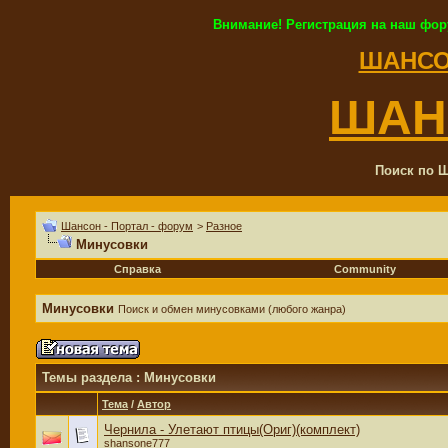
Внимание! Регистрация на наш фор
ШАНСО
ШАН
Поиск по Ш
Шансон - Портал - форум
>
Разное
Минусовки
Справка
Community
Минусовки
Поиск и обмен минусовками (любого жанра)
Темы раздела
: Минусовки
Тема
/
Автор
Чернила - Улетают птицы(Ориг)(комплект)
shansone777