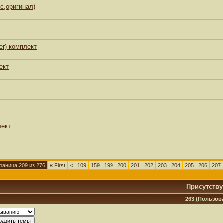
с,оригинал)
er) комплект
ект
лект
раница 209 из 276
«
First
<
109
159
199
200
201
202
203
204
205
206
207
Присутств
263 (Пользова