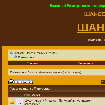
Внимание! Регистрация на наш фор
ШАНСО
ШАН
Поиск по Ш
Шансон - Портал - форум
>
Разное
Минусовки
Справка
Community
Минусовки
Поиск и обмен минусовками (любого жанра)
Ст
Темы раздела
: Минусовки
Тема
/
Автор
Шуфутинский Михаил - Попурри(минус,master)
shansone777