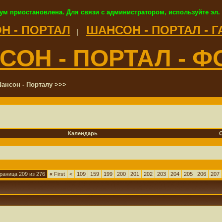
ум приостановлена. Для связи с администратором, используйте эл.
Н - ПОРТАЛ
ШАНСОН - ПОРТАЛ - 
|
СОН - ПОРТАЛ - Ф
ансон - Порталу >>>
Календарь
раница 209 из 276
«
First
<
109
159
199
200
201
202
203
204
205
206
207