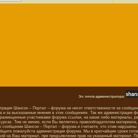
Эл. почта администратора:
трация Шансон – Портал – форума не несет ответственности за сообще
 и за высказанные мнения в этих сообщениях. Так же администрация ф
 размещенные участниками форума ссылки, на какие либо материалы, р
сурсах. Тем не менее, если Вы являетесь правообладателем материала,
о сообщении Шансон – Портал – форума и считаете, что этим нарушены
общите пожалуйста администрации форума. Мы в кратчайшие сроки гото
ой на Ваш материал, при предъявлении прав на указанный материал. П