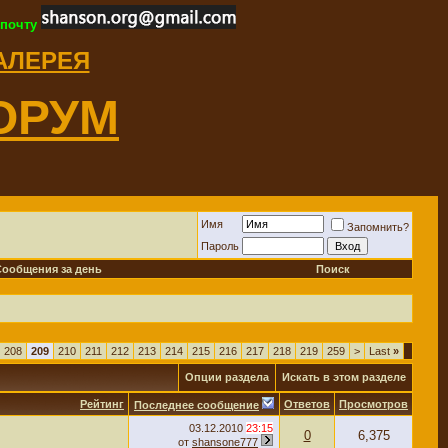
 почту
ГАЛЕРЕЯ
ОРУМ
Имя
Запомнить?
Пароль
Сообщения за день
Поиск
208
209
210
211
212
213
214
215
216
217
218
219
259
>
Last
»
Опции раздела
Искать в этом разделе
Рейтинг
Ответов
Просмотров
Последнее сообщение
03.12.2010
23:15
0
6,375
от
shansone777