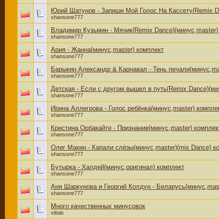
Юрий Шатунов - Запиши Мой Голос На Кассету(Remix Da
shansone777
Владимир Кузьмин - Мячик(Remix Dance)(минус,master)
shansone777
Ария - Жанна(минус,master) комплект
shansone777
Барыкин Александр & Карнавал - Тень печали(минус,ma
shansone777
Детская - Если с другом вышел в путь(Remix Dance)(ми
shansone777
Ирина Аллегрова - Голос ребёнка(минус,master) компле
shansone777
Кристина Орбакайте - Признание(минус,master) комплек
shansone777
Олег Макин - Капали слёзы(минус,master)(mix Dance) к
shansone777
Бутырка - Халдей(минус,оригинал) комплект
shansone777
Аня Шаркунова и Георгий Колдун - Беларусь(минус,mast
shansone777
Много качественных минусовок
vittab