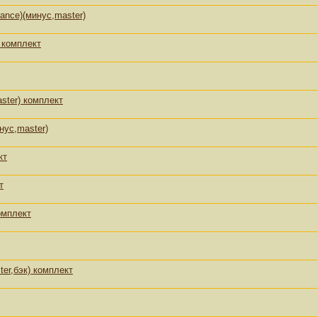
nce)(минус,master)
 комплект
ster) комплект
нус,master)
кт
т
омплект
er,бэк) комплект