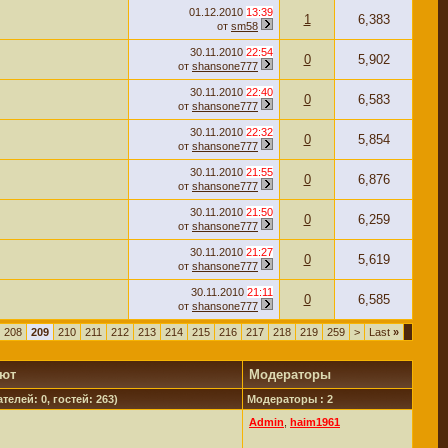
01.12.2010
13:39
1
6,383
от
sm58
30.11.2010
22:54
0
5,902
от
shansone777
30.11.2010
22:40
0
6,583
от
shansone777
30.11.2010
22:32
0
5,854
от
shansone777
30.11.2010
21:55
0
6,876
от
shansone777
30.11.2010
21:50
0
6,259
от
shansone777
30.11.2010
21:27
0
5,619
от
shansone777
30.11.2010
21:11
0
6,585
от
shansone777
208
209
210
211
212
213
214
215
216
217
218
219
259
>
Last
»
уют
Модераторы
телей: 0, гостей: 263)
Модераторы : 2
Admin
,
haim1961