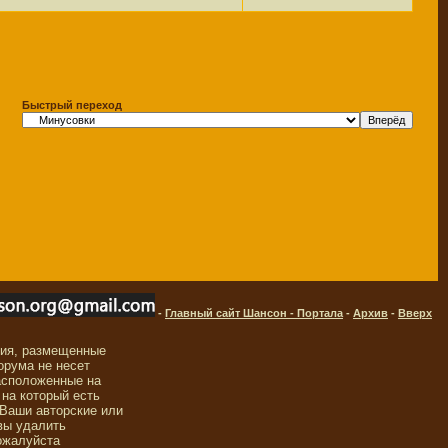
Быстрый переход
-
Главный сайт Шансон - Портала
-
Архив
-
Вверх
ния, размещенные
орума не несет
асположенные на
 на который есть
 Ваши авторские или
вы удалить
ожалуйста