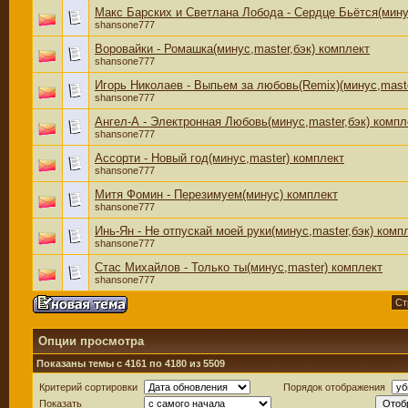
Макс Барских и Светлана Лобода - Сердце Бьётся(мину
shansone777
Воровайки - Ромашка(минус,master,бэк) комплект
shansone777
Игорь Николаев - Выпьем за любовь(Remix)(минус,mast
shansone777
Ангел-А - Электронная Любовь(минус,master,бэк) компл
shansone777
Ассорти - Новый год(минус,master) комплект
shansone777
Митя Фомин - Перезимуем(минус) комплект
shansone777
Инь-Ян - Не отпускай моей руки(минус,master,бэк) комп
shansone777
Стас Михайлов - Только ты(минус,master) комплект
shansone777
Ст
Опции просмотра
Показаны темы с 4161 по 4180 из 5509
Критерий сортировки
Порядок отображения
Показать