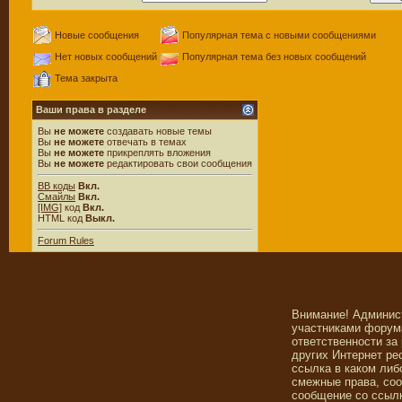
Новые сообщения
Популярная тема с новыми сообщениями
Нет новых сообщений
Популярная тема без новых сообщений
Тема закрыта
Ваши права в разделе
Вы
не можете
создавать новые темы
Вы
не можете
отвечать в темах
Вы
не можете
прикреплять вложения
Вы
не можете
редактировать свои сообщения
BB коды
Вкл.
Смайлы
Вкл.
[IMG]
код
Вкл.
HTML код
Выкл.
Forum Rules
Внимание! Админис
участниками форума
ответственности за
других Интернет ре
ссылка в каком либ
смежные права, со
сообщение со ссылк