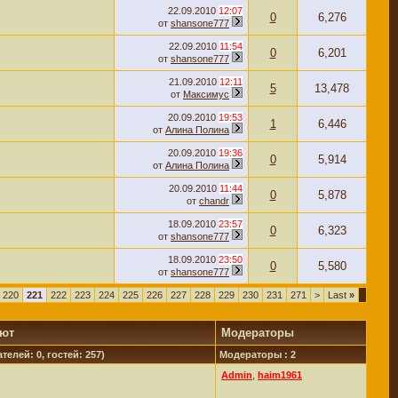
22.09.2010
12:07
0
6,276
от
shansone777
22.09.2010
11:54
0
6,201
от
shansone777
21.09.2010
12:11
5
13,478
от
Максимус
20.09.2010
19:53
1
6,446
от
Алина Полина
20.09.2010
19:36
0
5,914
от
Алина Полина
20.09.2010
11:44
0
5,878
от
chandr
18.09.2010
23:57
0
6,323
от
shansone777
18.09.2010
23:50
0
5,580
от
shansone777
220
221
222
223
224
225
226
227
228
229
230
231
271
>
Last
»
уют
Модераторы
телей: 0, гостей: 257)
Модераторы : 2
Admin
,
haim1961