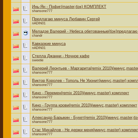
Инь-Ян - Пофиг(master,бэк) КОМПЛЕКТ
shansone777
Предлагаю минуса Любавин Сергей
nADIN01
Меладзе Валерий - Небеса обетованные(бэк)предлагаю
chandr
Кавказкие минуса
nADIN01
Стелла Джанни - Ночное кафе
sweetie
Валерий Леонтьев - Маргарита(remix 2010)(минус,maste
shansone777
Виктор Королев - Тополь Не Уронит(минус,master) комп
shansone777
Кино - Перемен(remix 2010)(минус,master) комплект
shansone777
Кино - Группа крови(remix 2010)(минус,master) комплект
shansone777
Александр Барыкин - Букет(remix 2010)(минус,master,бэ
shansone777
Стас Михайлов - Не держи меня(минус,master) комплек
shansone777