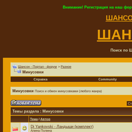
Внимание! Регистрация на наш фор
ШАНСО
ШАН
Поиск по Ш
Шансон - Портал - форум
>
Разное
Минусовки
Справка
Community
Минусовки
Поиск и обмен минусовками (любого жанра)
Ст
Темы раздела
: Минусовки
Тема
/
Автор
Dj Yankovski - Ландыши (комплект)
Алина Полина