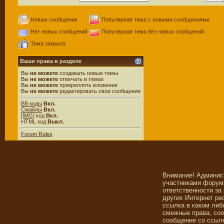
Новые сообщения
Популярная тема с новыми сообщениями
Нет новых сообщений
Популярная тема без новых сообщений
Тема закрыта
Ваши права в разделе
Вы
не можете
создавать новые темы
Вы
не можете
отвечать в темах
Вы
не можете
прикреплять вложения
Вы
не можете
редактировать свои сообщения
BB коды
Вкл.
Смайлы
Вкл.
[IMG]
код
Вкл.
HTML код
Выкл.
Forum Rules
Внимание! Админис
участниками форума
ответственности за
других Интернет ре
ссылка в каком либ
смежные права, со
сообщение со ссылк