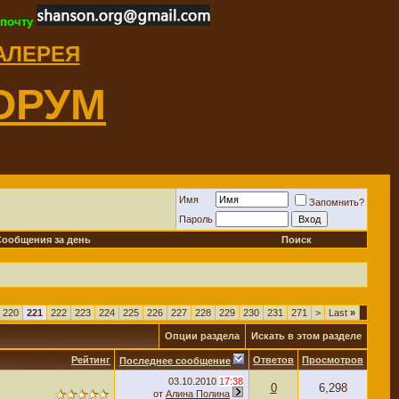
 почту
ГАЛЕРЕЯ
ОРУМ
Имя
Запомнить?
Пароль
Сообщения за день
Поиск
220
221
222
223
224
225
226
227
228
229
230
231
271
>
Last
»
Опции раздела
Искать в этом разделе
Рейтинг
Ответов
Просмотров
Последнее сообщение
03.10.2010
17:38
0
6,298
от
Алина Полина