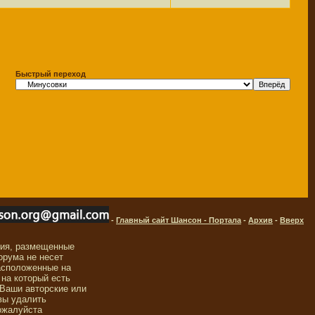
Быстрый переход
-
Главный сайт Шансон - Портала
-
Архив
-
Вверх
ния, размещенные
орума не несет
асположенные на
 на который есть
 Ваши авторские или
вы удалить
ожалуйста