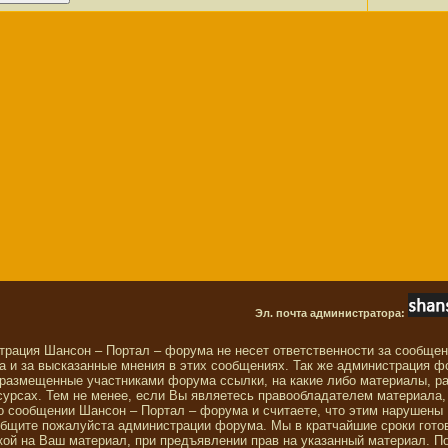
Эл. почта администратора:
трация Шансон – Портал – форума не несет ответственности за сообще
 и за высказанные мнения в этих сообщениях. Так же администрация ф
 размещенные участниками форума ссылки, на какие либо материалы, р
сурсах. Тем не менее, если Вы являетесь правообладателем материала,
о сообщении Шансон – Портал – форума и считаете, что этим нарушены
общите пожалуйста администрации форума. Мы в кратчайшие сроки гото
ой на Ваш материал, при предъявлении прав на указанный материал. П