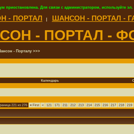
ум приостановлена. Для связи с администратором, используйте эл.
Н - ПОРТАЛ
ШАНСОН - ПОРТАЛ - 
|
СОН - ПОРТАЛ - Ф
ансон - Порталу >>>
Календарь
раница 221 из 276
«
First
<
121
171
211
212
213
214
215
216
217
218
219