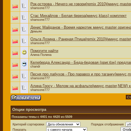
Рок-острова - Ничего не говори(remix 2010)(минус,maste
shansone777
Стас Михайлов - Белая береза(минус,klass) комплект
shansone777
Денис Майданов - Время наркотик минус master оригин
Демьян
Ольга Лозина - Раненая Птица(remix 2010)(минус,master
shansone777
Помогите найти
Алина Полина
Келеберда Александр - Беда-бедовая (ориг.бэк) предла
chandr
Песня про лабухов - Про паравоз и про таганку(минус,m
shansone777
Алина Гросу - Мелом на асфальте(минус,master,NEW) 
shansone777
Ст
Опции просмотра
Показаны темы с 4401 по 4420 из 5509
Критерий сортировки
Порядок отображения
Показать