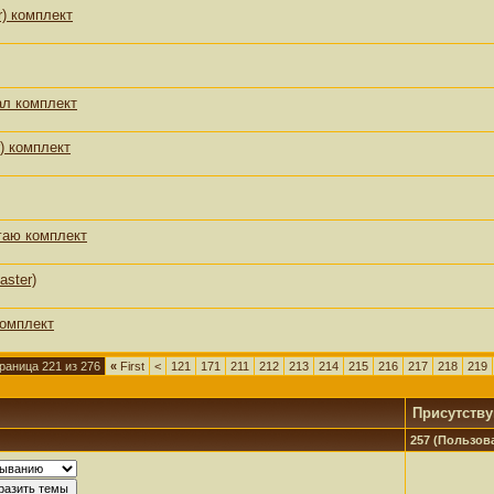
r) комплект
ал комплект
) комплект
гаю комплект
aster)
комплект
раница 221 из 276
«
First
<
121
171
211
212
213
214
215
216
217
218
219
Присутств
257 (Пользова