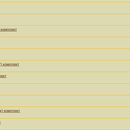
 комплект
r) комплект
лект
к) комплект
т