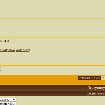
плект)
анжировка,комплект)
)
Страница 7 из 276
<
Присутств
289 (Пользова