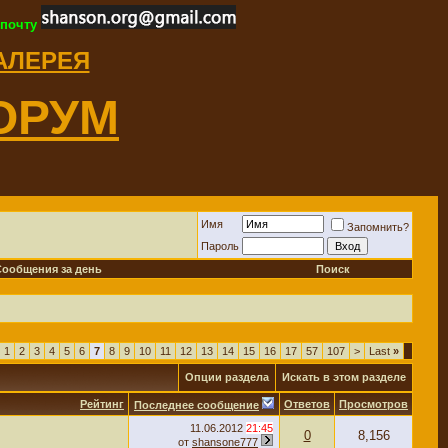
 почту
ГАЛЕРЕЯ
ОРУМ
Имя
Запомнить?
Пароль
Сообщения за день
Поиск
1
2
3
4
5
6
7
8
9
10
11
12
13
14
15
16
17
57
107
>
Last
»
Опции раздела
Искать в этом разделе
Рейтинг
Ответов
Просмотров
Последнее сообщение
11.06.2012
21:45
0
8,156
от
shansone777