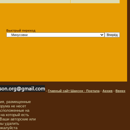
Быстрый переход
-
Главный сайт Шансон - Портала
-
Архив
-
Вверх
ния, размещенные
орума не несет
асположенные на
 на который есть
 Ваши авторские или
вы удалить
ожалуйста