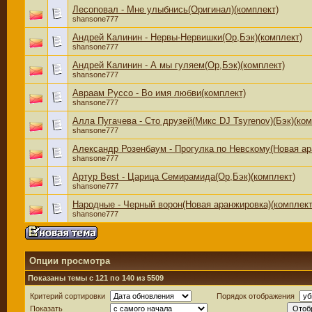
Лесоповал - Мне улыбнись(Оригинал)(комплект)
shansone777
Андрей Калинин - Нервы-Нервишки(Ор,Бэк)(комплект)
shansone777
Андрей Калинин - А мы гуляем(Ор,Бэк)(комплект)
shansone777
Авраам Руссо - Во имя любви(комплект)
shansone777
Алла Пугачева - Сто друзей(Микс DJ Tsyrenov)(Бэк)(ком
shansone777
Александр Розенбаум - Прогулка по Невскому(Новая ар
shansone777
Артур Best - Царица Семирамида(Ор,Бэк)(комплект)
shansone777
Народные - Черный ворон(Новая аранжировка)(комплект
shansone777
Опции просмотра
Показаны темы с 121 по 140 из 5509
Критерий сортировки
Порядок отображения
Показать