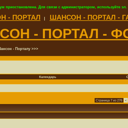
ум приостановлена. Для связи с администратором, используйте эл.
Н - ПОРТАЛ
ШАНСОН - ПОРТАЛ - 
|
СОН - ПОРТАЛ - Ф
ансон - Порталу >>>
Календарь
Страница 7 из 276
<