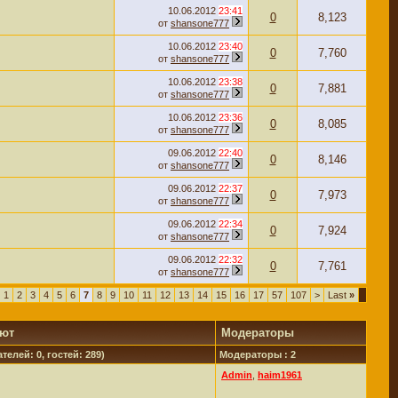
10.06.2012
23:41
0
8,123
от
shansone777
10.06.2012
23:40
0
7,760
от
shansone777
10.06.2012
23:38
0
7,881
от
shansone777
10.06.2012
23:36
0
8,085
от
shansone777
09.06.2012
22:40
0
8,146
от
shansone777
09.06.2012
22:37
0
7,973
от
shansone777
09.06.2012
22:34
0
7,924
от
shansone777
09.06.2012
22:32
0
7,761
от
shansone777
1
2
3
4
5
6
7
8
9
10
11
12
13
14
15
16
17
57
107
>
Last
»
уют
Модераторы
телей: 0, гостей: 289)
Модераторы : 2
Admin
,
haim1961