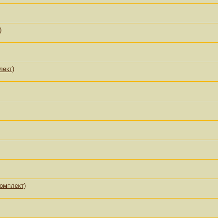
)
лект)
омплект)