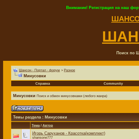
Внимание! Регистрация на наш фор
ШАНСО
ШАН
Поиск по Ш
Шансон - Портал - форум
>
Разное
Минусовки
Справка
Community
Минусовки
Поиск и обмен минусовками (любого жанра)
Темы раздела
: Минусовки
Тема
/
Автор
Игорь Саруханов - Красотка(комплект)
shansone777