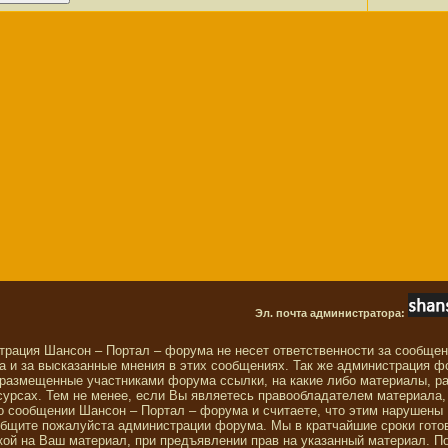
Эл. почта администратора:
трация Шансон – Портал – форума не несет ответственности за сообще
 и за высказанные мнения в этих сообщениях. Так же администрация ф
 размещенные участниками форума ссылки, на какие либо материалы, р
сурсах. Тем не менее, если Вы являетесь правообладателем материала,
о сообщении Шансон – Портал – форума и считаете, что этим нарушены
общите пожалуйста администрации форума. Мы в кратчайшие сроки гото
ой на Ваш материал, при предъявлении прав на указанный материал. П