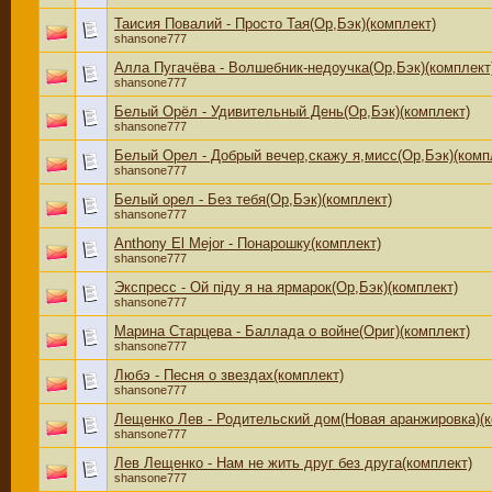
Таисия Повалий - Просто Тая(Ор,Бэк)(комплект)
shansone777
Алла Пугачёва - Волшебник-недоучка(Ор,Бэк)(комплект
shansone777
Белый Орёл - Удивительный День(Ор,Бэк)(комплект)
shansone777
Белый Орел - Добрый вечер,скажу я,мисс(Ор,Бэк)(комп
shansone777
Белый орел - Без тебя(Ор,Бэк)(комплект)
shansone777
Anthony El Mejor - Понарошку(комплект)
shansone777
Экспресс - Ой піду я на ярмарок(Ор,Бэк)(комплект)
shansone777
Марина Старцева - Баллада о войне(Ориг)(комплект)
shansone777
Любэ - Песня о звездах(комплект)
shansone777
Лещенко Лев - Родительский дом(Новая аранжировка)(к
shansone777
Лев Лещенко - Нам не жить друг без друга(комплект)
shansone777