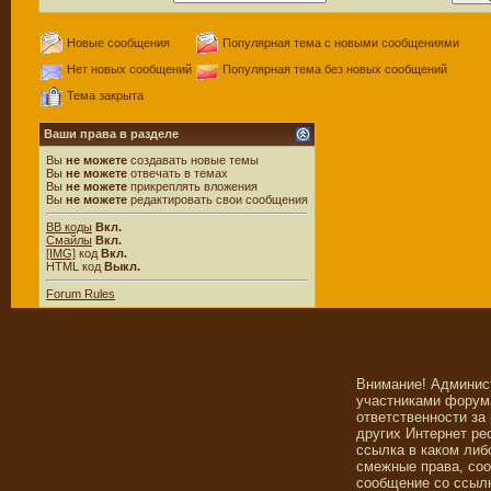
Новые сообщения
Популярная тема с новыми сообщениями
Нет новых сообщений
Популярная тема без новых сообщений
Тема закрыта
Ваши права в разделе
Вы
не можете
создавать новые темы
Вы
не можете
отвечать в темах
Вы
не можете
прикреплять вложения
Вы
не можете
редактировать свои сообщения
BB коды
Вкл.
Смайлы
Вкл.
[IMG]
код
Вкл.
HTML код
Выкл.
Forum Rules
Внимание! Админис
участниками форума
ответственности за
других Интернет ре
ссылка в каком либ
смежные права, со
сообщение со ссылк