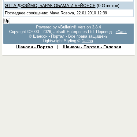
ЭТТА ДЖЭЙМС, БАРАК ОБАМА И БЕЙОНСЕ
(0 Ответов)
Последнее сообщение: Maya Rozova, 22.01.2010 12:39
Up
Powered by vBulletin® Version 3.8.4
Copyright ©2000 - 2026, Jelsoft Enterprises Ltd. Перевод:
zCarot
© Шансон - Портал - Все права защищены
Lightweight Styling ©
Dartho
Шансон - Портал
|
Шансон - Портал - Галерея