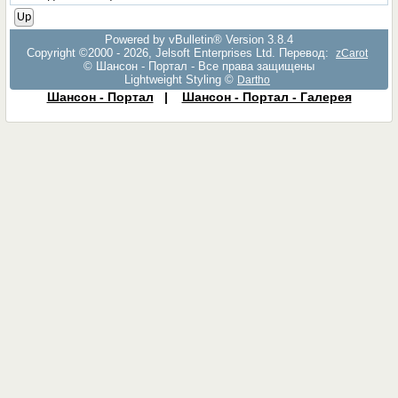
Up
Powered by vBulletin® Version 3.8.4
Copyright ©2000 - 2026, Jelsoft Enterprises Ltd. Перевод:
zCarot
© Шансон - Портал - Все права защищены
Lightweight Styling ©
Dartho
Шансон - Портал
|
Шансон - Портал - Галерея