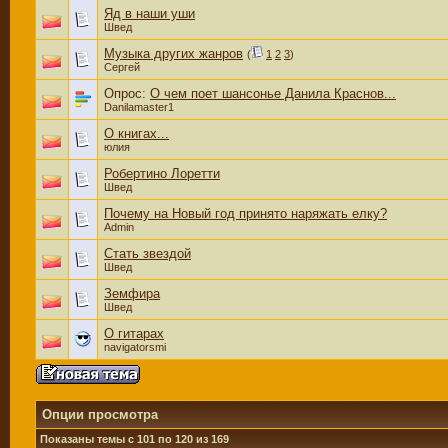
Яд в наши уши
Швед
Музыка других жанров
(
1
2
3
)
Сергей
Опрос:
О чем поет шансонье Данила Краснов...
Danilamaster1
О книгах...
юлия
Робертино Лоретти
Швед
Почему на Новый год принято наряжать елку?
Admin
Стать звездой
Швед
Земфира
Швед
О гитарах
navigatorsmi
Опции просмотра
Показаны темы с 101 по 120 из 169