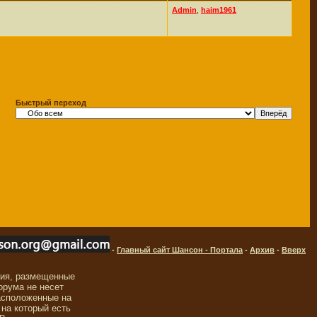
Admin
,
haim1961
Быстрый переход
-
Главный сайт Шансон - Портала
-
Архив
-
Вверх
ния, размещенные
орума не несет
асположенные на
 на который есть