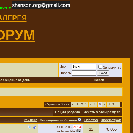
 почту
ГАЛЕРЕЯ
ОРУМ
Имя
Запомнить?
Пароль
Сообщения за день
Поиск
Страница 6 из 9
<
1
2
3
4
5
6
7
8
9
>
Опции раздела
Искать в этом разделе
Рейтинг
Ответов
Просмотров
Последнее сообщение
30.10.2012
21:54
12
78,866
от
legendklad