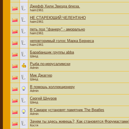
Джефф Хили.Звезда блюза.
haim1961
НЕ СТАРЕЮЩИЙ ЧЕЛЕНТАНО
haim1961
петь под "фанеру" - аморально
haim1961
неповторимый голос Марка Бернеса
haim1961
Барабанщик группы abba
Швед
Рыба по-иерусалимски
Admin
Мик Джаггер
Швед
В помощь коллекционеру
Admin
Сергей Шнуров
Швед
В Самаре установят памятник The Beatles
Admin
Зачем ты здесь живешь?, Как становятся Форумастами
Костя