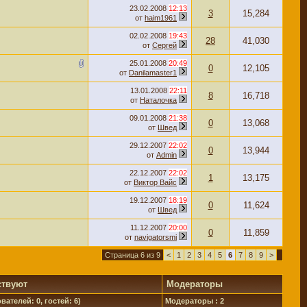
23.02.2008
12:13
3
15,284
от
haim1961
02.02.2008
19:43
28
41,030
от
Сергей
25.01.2008
20:49
0
12,105
от
Danilamaster1
13.01.2008
22:11
8
16,718
от
Наталочка
09.01.2008
21:38
0
13,068
от
Швед
29.12.2007
22:02
0
13,944
от
Admin
22.12.2007
22:02
1
13,175
от
Виктор Вайс
19.12.2007
18:19
0
11,624
от
Швед
11.12.2007
20:00
0
11,859
от
navigatorsmi
Страница 6 из 9
<
1
2
3
4
5
6
7
8
9
>
ствуют
Модераторы
вателей: 0, гостей: 6)
Модераторы : 2