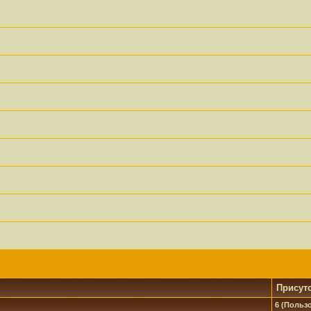
Присут
6 (Пользо