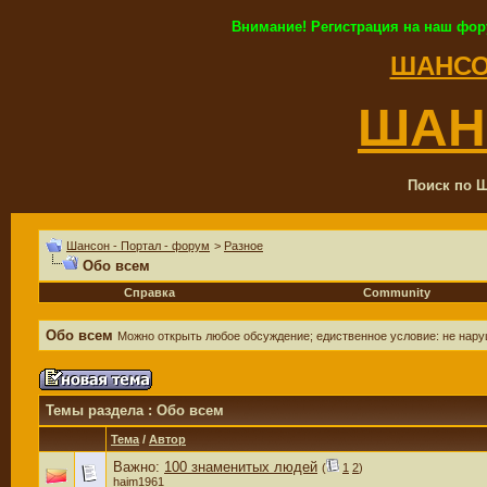
Внимание! Регистрация на наш фор
ШАНСО
ШАН
Поиск по Ш
Шансон - Портал - форум
>
Разное
Обо всем
Справка
Community
Обо всем
Можно открыть любое обсуждение; едиственное условие: не нар
Темы раздела
: Обо всем
Тема
/
Автор
Важно:
100 знаменитых людей
(
1
2
)
haim1961