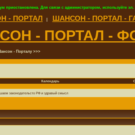
ум приостановлена. Для связи с администратором, используйте эл.
Н - ПОРТАЛ
ШАНСОН - ПОРТАЛ - 
|
СОН - ПОРТАЛ - Ф
ансон - Порталу >>>
Календарь
ушаем законодательсто РФ и здравый смысл