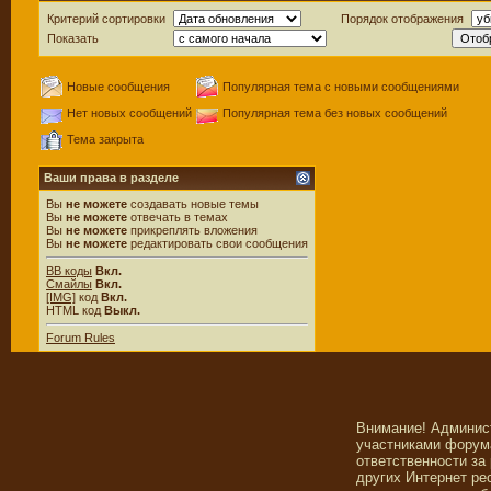
Критерий сортировки
Порядок отображения
Показать
Новые сообщения
Популярная тема с новыми сообщениями
Нет новых сообщений
Популярная тема без новых сообщений
Тема закрыта
Ваши права в разделе
Вы
не можете
создавать новые темы
Вы
не можете
отвечать в темах
Вы
не можете
прикреплять вложения
Вы
не можете
редактировать свои сообщения
BB коды
Вкл.
Смайлы
Вкл.
[IMG]
код
Вкл.
HTML код
Выкл.
Forum Rules
Внимание! Админис
участниками форума
ответственности за
других Интернет ре