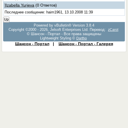
]Izabella Yurjeva
(0 Ответов)
Последнее сообщение: haim1961, 13.10.2008 11:39
Up
Powered by vBulletin® Version 3.8.4
Copyright ©2000 - 2026, Jelsoft Enterprises Ltd. Перевод:
zCarot
© Шансон - Портал - Все права защищены
Lightweight Styling ©
Dartho
Шансон - Портал
|
Шансон - Портал - Галерея