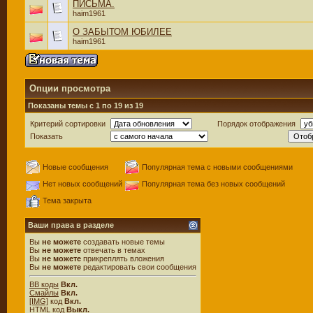
ПИСЬМА.
haim1961
О ЗАБЫТОМ ЮБИЛЕЕ
haim1961
Опции просмотра
Показаны темы с 1 по 19 из 19
Критерий сортировки
Порядок отображения
Показать
Новые сообщения
Популярная тема с новыми сообщениями
Нет новых сообщений
Популярная тема без новых сообщений
Тема закрыта
Ваши права в разделе
Вы
не можете
создавать новые темы
Вы
не можете
отвечать в темах
Вы
не можете
прикреплять вложения
Вы
не можете
редактировать свои сообщения
BB коды
Вкл.
Смайлы
Вкл.
[IMG]
код
Вкл.
HTML код
Выкл.