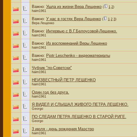
Важно:
Ушла из жизни Вера Лещенко
(
1
2
)
haim1961
Важно:
У нас в гостях Вера Лещенко
(
1
2
3
)
Вера Лещенко
Важно:
Интервью с В.Г.Белоусовой-Лещенко.
haim1961
Важно:
Из воспоминаний Веры Лещенко
haim1961
Важно:
Pjotr Leschenko - видеоматериалы
haim1961
Чубчик "по-Советски"
haim1961
НЕИЗВЕСТНЫЙ ПЕТР ЛЕЩЕНКО
haim1961
Один год без друга.
haim1961
Я ВИДЕЛ И СЛЫШАЛ ЖИВОГО ПЕТРА ЛЕЩЕНКО.
Georgo
ПО СЛЕДАМ ПЕТРА ЛЕЩЕНКО В СТАРОЙ РИГЕ.
Georgo
3 июля - день рождения Маэстро
haim1961