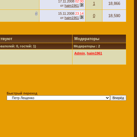
17.11.2008
02:00
1
18,866
от
haim1961
15.11.2008
23:14
0
18,590
от
haim1961
ствуют
Модераторы
вателей: 0, гостей: 1)
Модераторы : 2
Admin
,
haim1961
Быстрый переход