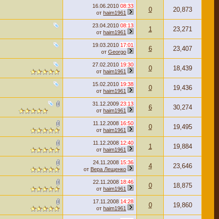
16.06.2010
08:33
0
20,873
от
haim1961
23.04.2010
08:13
1
23,271
от
haim1961
19.03.2010
17:01
6
23,407
от
Georgo
27.02.2010
19:30
0
18,439
от
haim1961
15.02.2010
19:38
0
19,436
от
haim1961
31.12.2009
23:13
6
30,274
от
haim1961
11.12.2008
16:50
0
19,495
от
haim1961
11.12.2008
12:40
1
19,884
от
haim1961
24.11.2008
15:36
4
23,646
от
Вера Лещенко
22.11.2008
18:46
0
18,875
от
haim1961
17.11.2008
14:28
0
19,860
от
haim1961