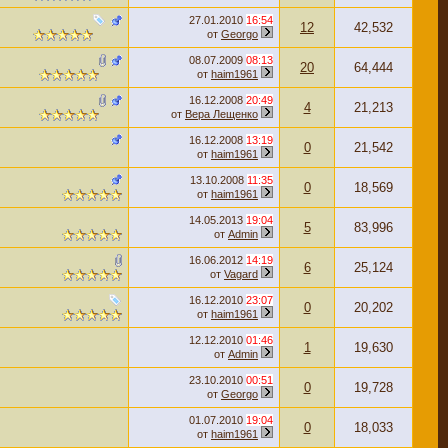
27.01.2010
16:54
12
42,532
от
Georgo
08.07.2009
08:13
20
64,444
от
haim1961
16.12.2008
20:49
4
21,213
от
Вера Лещенко
16.12.2008
13:19
0
21,542
от
haim1961
13.10.2008
11:35
0
18,569
от
haim1961
14.05.2013
19:04
5
83,996
от
Admin
16.06.2012
14:19
6
25,124
от
Vagard
16.12.2010
23:07
0
20,202
от
haim1961
12.12.2010
01:46
1
19,630
от
Admin
23.10.2010
00:51
0
19,728
от
Georgo
01.07.2010
19:04
0
18,033
от
haim1961