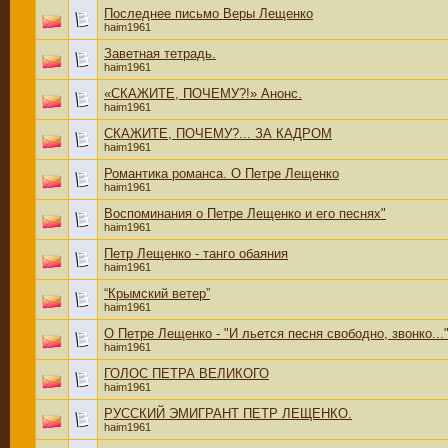
Последнее письмо Веры Лещенко
haim1961
Заветная тетрадь.
haim1961
«СКАЖИТЕ, ПОЧЕМУ?!» Анонс.
haim1961
СКАЖИТЕ, ПОЧЕМУ?... ЗА КАДРОМ
haim1961
Романтика романса. О Петре Лещенко
haim1961
Воспоминания о Петре Лещенко и его песнях"
haim1961
Петр Лещенко - танго обаяния
haim1961
“Крымский ветер”
haim1961
О Петре Лещенко - "И льется песня свободно, звонко...
haim1961
ГОЛОС ПЕТРА ВЕЛИКОГО
haim1961
РУССКИЙ ЭМИГРАНТ ПЕТР ЛЕЩЕНКО.
haim1961