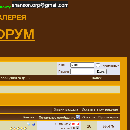
 почту
ГАЛЕРЕЯ
ОРУМ
Имя
Запомнить?
Пароль
Сообщения за день
Поиск
Опции раздела
Искать в этом разделе
Рейтинг
Ответов
Просмотров
Последнее сообщение
13.06.2012
16:54
16
66,475
от
editow086