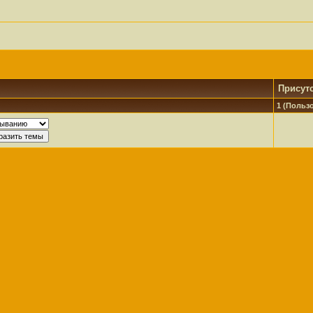
Присут
1 (Пользо