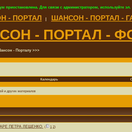
ум приостановлена. Для связи с администратором, используйте эл.
Н - ПОРТАЛ
ШАНСОН - ПОРТАЛ - 
|
СОН - ПОРТАЛ - Ф
ансон - Порталу >>>
Календарь
ей и других материалов
УАРЕ ПЕТРА ЛЕЩЕНКО.
(
1
2
)