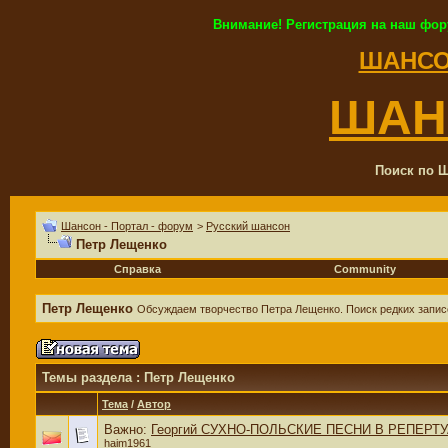
Внимание! Регистрация на наш фор
ШАНСО
ШАН
Поиск по Ш
Шансон - Портал - форум
>
Русский шансон
Петр Лещенко
Справка
Community
Петр Лещенко
Обсуждаем творчество Петра Лещенко. Поиск редких запис
Темы раздела
: Петр Лещенко
Тема
/
Автор
Важно:
Георгий СУХНО-ПОЛЬСКИЕ ПЕСНИ В РЕПЕРТ
haim1961