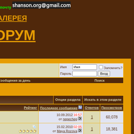
 почту
ГАЛЕРЕЯ
ОРУМ
Имя
Запомнить?
Пароль
Сообщения за день
Поиск
Опции раздела
Искать в этом разделе
Рейтинг
Ответов
Просмотров
Последнее сообщение
10.09.2012
16:57
1
60,078
от
nepecheg
15.02.2010
02:05
1
18,381
от
Maya Rozova