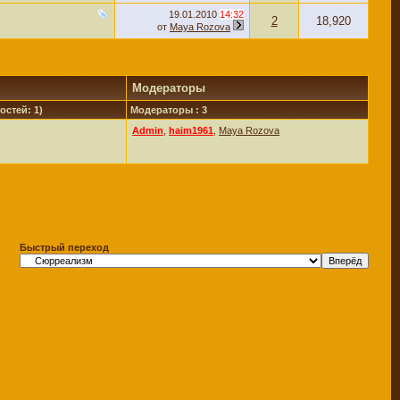
19.01.2010
14:32
2
18,920
от
Maya Rozova
Модераторы
остей: 1)
Модераторы : 3
Admin
,
haim1961
,
Maya Rozova
Быстрый переход