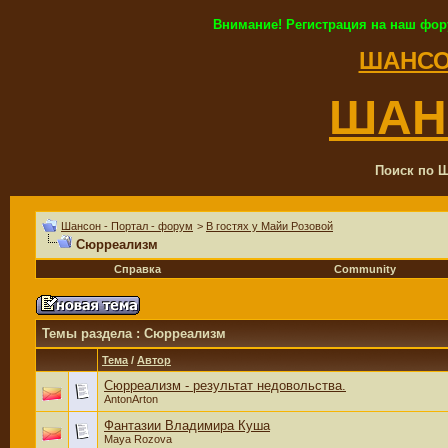
Внимание! Регистрация на наш фор
ШАНСО
ШАН
Поиск по Ш
Шансон - Портал - форум
>
В гостях у Майи Розовой
Сюрреализм
Справка
Community
Темы раздела
: Сюрреализм
Тема
/
Автор
Сюрреализм - результат недовольства.
AntonArton
Фантазии Владимира Куша
Maya Rozova