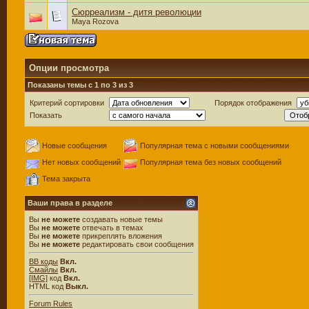
Сюрреализм - дитя революции
Maya Rozova
Опции просмотра
Показаны темы с 1 по 3 из 3
Критерий сортировки
Порядок отображения
Показать
Новые сообщения
Популярная тема с новыми сообщениями
Нет новых сообщений
Популярная тема без новых сообщений
Тема закрыта
Ваши права в разделе
Вы
не можете
создавать новые темы
Вы
не можете
отвечать в темах
Вы
не можете
прикреплять вложения
Вы
не можете
редактировать свои сообщения
BB коды
Вкл.
Смайлы
Вкл.
[IMG]
код
Вкл.
HTML код
Выкл.
Forum Rules