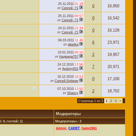
25.11.2011
01:18
0
16,850
от
Сергей -71
25.11.2011
00:57
0
16,542
от
Сергей -71
24.11.2011
22:34
0
16,128
от
Сергей -71
06.03.2011
11:46
6
23,971
от
gitarika
10.01.2011
00:16
2
19,957
от
Надежда757
24.12.2010
13:56
7
20,971
от
Andrey831
16.12.2010
18:53
0
17,100
от
Сергей Ерёмин
07.10.2010
13:50
2
18,702
от
Shancy
Страница 1 из 3
1
2
3
>
Модераторы
 0, гостей: 1)
Модераторы : 3
Admin
,
CADET
,
haim1961