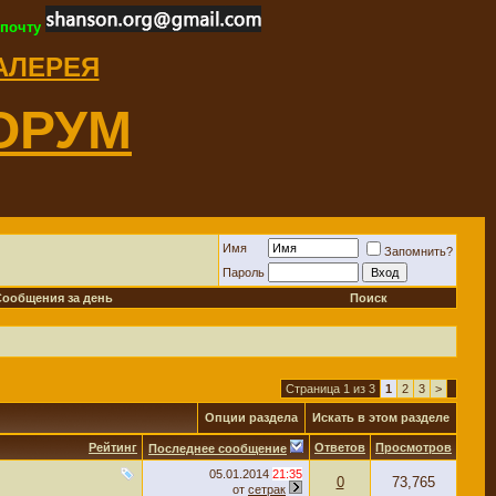
 почту
ГАЛЕРЕЯ
ОРУМ
Имя
Запомнить?
Пароль
Сообщения за день
Поиск
Страница 1 из 3
1
2
3
>
Опции раздела
Искать в этом разделе
Рейтинг
Ответов
Просмотров
Последнее сообщение
05.01.2014
21:35
0
73,765
от
сетрак