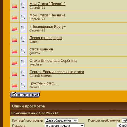
Мои Стихи "Песни"-2
Сергей -71
Мои Стихи "Песни"-1
Сергей -71
«Посвященье Кругу»
Сергей -71
Песня как сюрприз
Швед
стихи шансон
goluzov
Стихи Вячеслава Серёгина
vyachser
Сергей Ерёмин песенные стихи
Сергей Ерёмин
Грустный стих...
nikko90
Опции просмотра
Показаны темы с 1 по 20 из 47
Критерий сортировки
Порядок отображения
Показать