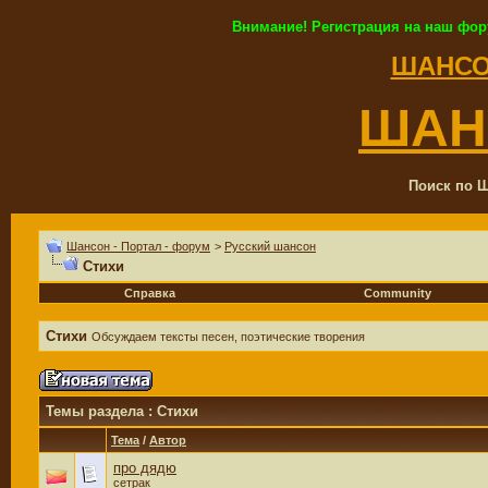
Внимание! Регистрация на наш фор
ШАНСО
ШАН
Поиск по Ш
Шансон - Портал - форум
>
Русский шансон
Стихи
Справка
Community
Стихи
Обсуждаем тексты песен, поэтические творения
Темы раздела
: Стихи
Тема
/
Автор
про дядю
сетрак