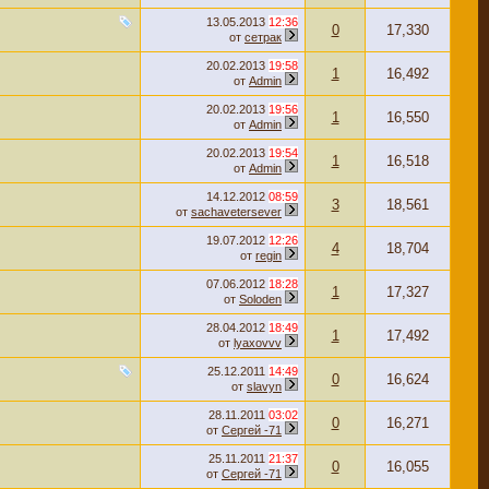
13.05.2013
12:36
0
17,330
от
сетрак
20.02.2013
19:58
1
16,492
от
Admin
20.02.2013
19:56
1
16,550
от
Admin
20.02.2013
19:54
1
16,518
от
Admin
14.12.2012
08:59
3
18,561
от
sachavetersever
19.07.2012
12:26
4
18,704
от
regin
07.06.2012
18:28
1
17,327
от
Soloden
28.04.2012
18:49
1
17,492
от
lyaxovvv
25.12.2011
14:49
0
16,624
от
slavyn
28.11.2011
03:02
0
16,271
от
Сергей -71
25.11.2011
21:37
0
16,055
от
Сергей -71