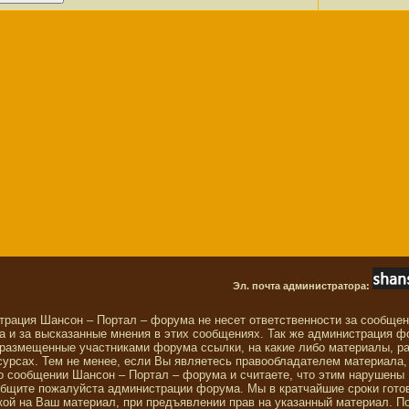
Эл. почта администратора:
трация Шансон – Портал – форума не несет ответственности за сообще
 и за высказанные мнения в этих сообщениях. Так же администрация ф
 размещенные участниками форума ссылки, на какие либо материалы, р
сурсах. Тем не менее, если Вы являетесь правообладателем материала,
о сообщении Шансон – Портал – форума и считаете, что этим нарушены
общите пожалуйста администрации форума. Мы в кратчайшие сроки гото
ой на Ваш материал, при предъявлении прав на указанный материал. П