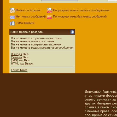
Новые сообщения
Популярная тема с новыми сообщениями
Нет новых сообщений
Популярная тема без новых сообщений
Тема закрыта
Ваши права в разделе
Вы
не можете
создавать новые темы
Вы
не можете
отвечать в темах
Вы
не можете
прикреплять вложения
Вы
не можете
редактировать свои сообщения
BB коды
Вкл.
Смайлы
Вкл.
[IMG]
код
Вкл.
HTML код
Выкл.
Forum Rules
Внимание! Админис
участниками форума
ответственности за
других Интернет ре
ссылка в каком либ
смежные права, со
сообщение со ссылк