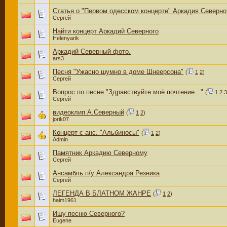
Статья о "Первом одесском концерте" Аркадия Северно
Сергей
Найти концерт Аркадий Северного
Helenyarik
Аркадий Северный фото.
ars3
Песня "Ужасно шумно в доме Шнеерсона"
(
1
2
)
Сергей
Вопрос по песне "Здравствуйте моё почтение..."
(
1
2
3
Сергей
видеоклип А.Северный
(
1
2
)
jorik07
Концерт с анс. "Альбиносы"
(
1
2
)
Admin
Памятник Аркадию Северному
Сергей
Ансамбль п/у Александра Резника
Сергей
ЛЕГЕНДА В БЛАТНОМ ЖАНРЕ
(
1
2
)
haim1961
Ишу песню Северного?
Eugene