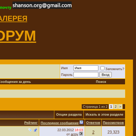
 почту
ГАЛЕРЕЯ
ОРУМ
Имя
Запомнить?
Пароль
Сообщения за день
Поиск
Страница 1 из 2
1
2
>
Опции раздела
Искать в этом разделе
Рейтинг
Ответов
Просмотров
Последнее сообщение
22.03.2012
18:03
2
23,323
от
army