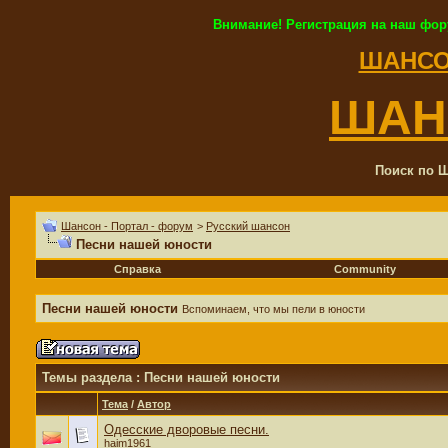
Внимание! Регистрация на наш фор
ШАНСО
ШАН
Поиск по Ш
Шансон - Портал - форум
>
Русский шансон
Песни нашей юности
Справка
Community
Песни нашей юности
Вспоминаем, что мы пели в юности
Темы раздела
: Песни нашей юности
Тема
/
Автор
Одесские дворовые песни.
haim1961