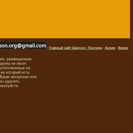
-
Главный сайт Шансон - Портала
-
Архив
-
Вверх
ния, размещенные
орума не несет
асположенные на
 на который есть
 Ваши авторские или
вы удалить
ожалуйста