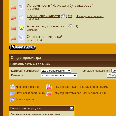
История песни "Йо-хо-хо и бутылка рому!"
haim1961
Песни нашей юности
(
1
2
3
...
Последняя страница
)
haim1961
А песню эту - помните?...
(
1
2
)
valentus
Осторожно, листопад!
drovosek54
Опции просмотра
Показаны темы с 1 по 5 из 5
Критерий сортировки
Порядок отображения
Показать
Новые сообщения
Популярная тема с новыми сообщениями
Нет новых сообщений
Популярная тема без новых сообщений
Тема закрыта
Ваши права в разделе
Вы
не можете
создавать новые темы