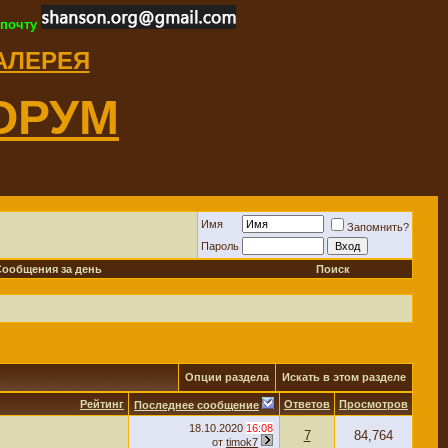
 почту
ГАЛЕРЕЯ
ОРУМ
Имя
Запомнить?
Пароль
Сообщения за день
Поиск
Опции раздела
Искать в этом разделе
Рейтинг
Ответов
Просмотров
Последнее сообщение
18.10.2020
16:08
7
84,764
от
timok7