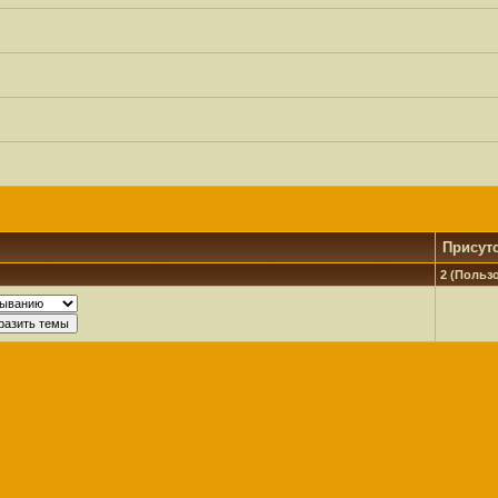
Присут
2 (Пользо