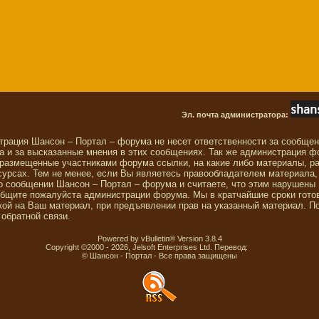
Эл. почта администратора:
трация Шансон – Портал – форума не несет ответственности за сообще
 и за высказанные мнения в этих сообщениях. Так же администрация ф
 размещенные участниками форума ссылки, на какие либо материалы, р
сурсах. Тем не менее, если Вы являетесь правообладателем материала,
о сообщении Шансон – Портал – форума и считаете, что этим нарушены
общите пожалуйста администрации форума. Мы в кратчайшие сроки гото
ой на Ваш материал, при предъявлении прав на указанный материал. П
обратной связи.
Powered by vBulletin® Version 3.8.4
Copyright ©2000 - 2026, Jelsoft Enterprises Ltd. Перевод:
zCarot
© Шансон - Портал - Все права защищены