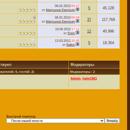
06.01.2013
00:07
5
45,128
от
Мартынов Емельян
06.01.2013
00:04
37
117,769
от
Мартынов Емельян
19.06.2012
17:11
12
40,996
от
Enen
13.03.2012
20:55
5
19,354
от
Ballon
ствуют
Модераторы
вателей: 0, гостей: 2)
Модераторы : 2
Admin
,
haim1961
Быстрый переход