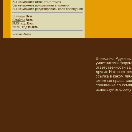
Вы
не можете
отвечать в темах
Вы
не можете
прикреплять вложения
Вы
не можете
редактировать свои сообщения
BB коды
Вкл.
Смайлы
Вкл.
[IMG]
код
Вкл.
HTML код
Выкл.
Forum Rules
Внимание! Админис
участниками форума
ответственности за
других Интернет ре
ссылка в каком либ
смежные права, со
сообщение со ссылк
используйте форму 