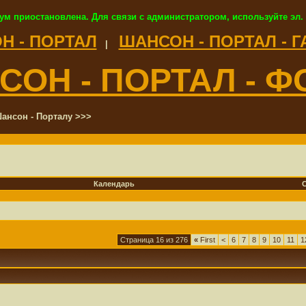
ум приостановлена. Для связи с администратором, используйте эл.
Н - ПОРТАЛ
ШАНСОН - ПОРТАЛ - 
|
СОН - ПОРТАЛ - Ф
ансон - Порталу >>>
Календарь
Страница 16 из 276
«
First
<
6
7
8
9
10
11
1