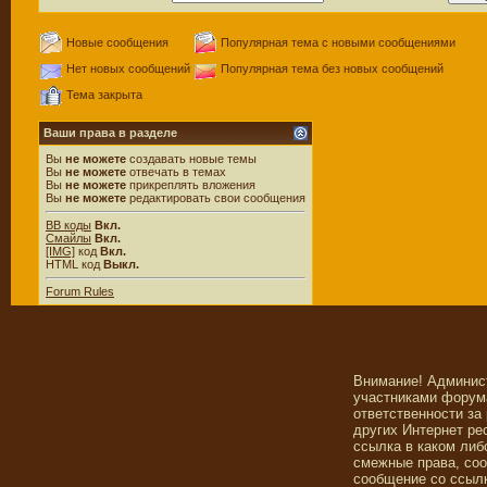
Новые сообщения
Популярная тема с новыми сообщениями
Нет новых сообщений
Популярная тема без новых сообщений
Тема закрыта
Ваши права в разделе
Вы
не можете
создавать новые темы
Вы
не можете
отвечать в темах
Вы
не можете
прикреплять вложения
Вы
не можете
редактировать свои сообщения
BB коды
Вкл.
Смайлы
Вкл.
[IMG]
код
Вкл.
HTML код
Выкл.
Forum Rules
Внимание! Админис
участниками форума
ответственности за
других Интернет ре
ссылка в каком либ
смежные права, со
сообщение со ссылк