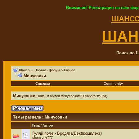
Внимание! Регистрация на наш фор
ШАНСО
ШАН
Поиск по Ш
Шансон - Портал - форум
>
Разное
Минусовки
Справка
Community
Минусовки
Поиск и обмен минусовками (любого жанра)
Темы раздела
: Минусовки
Тема
/
Автор
Гуляй поле - Бродяга(Бэк)(комплект)
shansone777