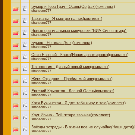
Бумер и Гера Грач - Осень(Ор,Бэк)(комплект)
shansone777
Тараканы - Я смотрю на них(комплект)
shansone777
Новые оригинальные минусовки "ВИА Синяя птица"
shansone777
Бумер - Не плачь(Бэк)(комплект)
shansone777
Осин Евгений - Качка(Новая аранжировка)(комплект)
shansone777
Технология - Дивный новый мир(комплект)
shansone777
Женя Отрадная - Пробил мой час(комплект)
shansone777
Евгений Крылатов - Лесной Олень(комплект)
shansone777
Катя Бужинская - Я для тебя живу и таю(комплект)
shansone777
Круг Ирина - Пой гитара звонкая(комплект)
shansone777
Звёзды эстрады - В жизни все не случайно(Наши дети)(
shansone777