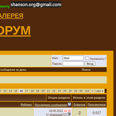
 почту
ГАЛЕРЕЯ
ОРУМ
Имя
Запомнить?
Пароль
Сообщения за день
Поиск
2
13
14
15
16
17
18
19
20
21
22
23
24
25
26
66
116
>
Last
»
Опции раздела
Искать в этом разделе
Рейтинг
Ответов
Просмотров
Последнее сообщение
19.05.2012
18:35
0
6,617
от
shansone777