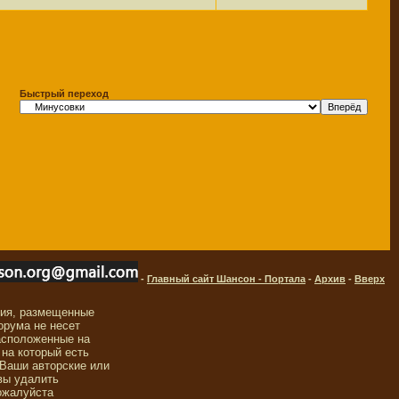
Быстрый переход
-
Главный сайт Шансон - Портала
-
Архив
-
Вверх
ния, размещенные
орума не несет
асположенные на
 на который есть
 Ваши авторские или
вы удалить
ожалуйста