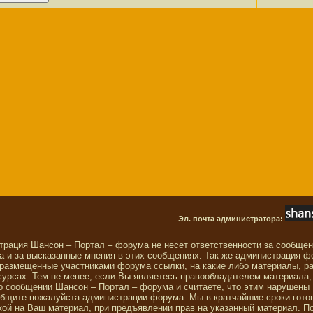
Эл. почта администратора:
трация Шансон – Портал – форума не несет ответственности за сообще
 и за высказанные мнения в этих сообщениях. Так же администрация ф
 размещенные участниками форума ссылки, на какие либо материалы, р
сурсах. Тем не менее, если Вы являетесь правообладателем материала,
о сообщении Шансон – Портал – форума и считаете, что этим нарушены
общите пожалуйста администрации форума. Мы в кратчайшие сроки гото
ой на Ваш материал, при предъявлении прав на указанный материал. П