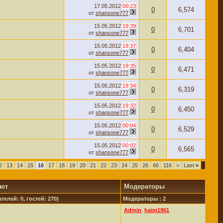
17.05.2012
00:23
0
6,574
от
shansone777
15.05.2012
19:39
0
6,701
от
shansone777
15.05.2012
19:37
0
6,404
от
shansone777
15.05.2012
19:35
0
6,471
от
shansone777
15.05.2012
19:34
0
6,319
от
shansone777
15.05.2012
19:32
0
6,450
от
shansone777
15.05.2012
00:04
0
6,529
от
shansone777
15.05.2012
00:02
0
6,565
от
shansone777
2
13
14
15
16
17
18
19
20
21
22
23
24
25
26
66
116
>
Last
»
уют
Модераторы
телей: 0, гостей: 270)
Модераторы : 2
Admin
,
haim1961