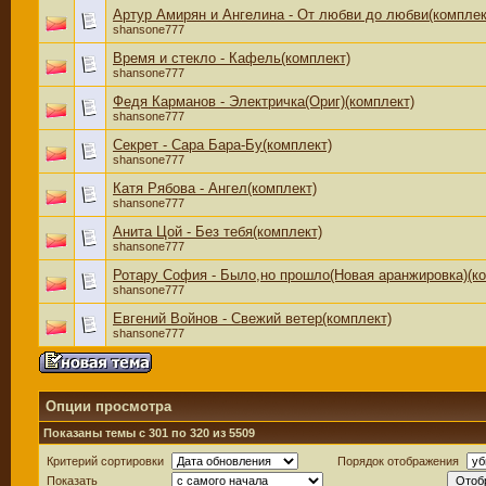
Артур Амирян и Ангелина - От любви до любви(комплек
shansone777
Время и стекло - Кафель(комплект)
shansone777
Федя Карманов - Электричка(Ориг)(комплект)
shansone777
Секрет - Сара Бара-Бу(комплект)
shansone777
Катя Рябова - Ангел(комплект)
shansone777
Анита Цой - Без тебя(комплект)
shansone777
Ротару София - Было,но прошло(Новая аранжировка)(ко
shansone777
Евгений Войнов - Cвежий ветер(комплект)
shansone777
Опции просмотра
Показаны темы с 301 по 320 из 5509
Критерий сортировки
Порядок отображения
Показать