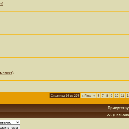
т)
мплект)
Страница 16 из 276
«
First
<
6
7
8
9
10
11
1
Присутств
270 (Пользова