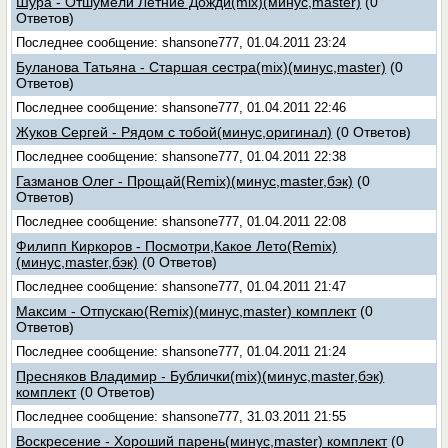
Шура - Отшумели Летние Дожди(mix)(минус,master)
(0
Ответов)
Последнее сообщение: shansone777, 01.04.2011 23:24
Буланова Татьяна - Старшая сестра(mix)(минус,master)
(0
Ответов)
Последнее сообщение: shansone777, 01.04.2011 22:46
Жуков Сергей - Рядом с тобой(минус,оригинал)
(0 Ответов)
Последнее сообщение: shansone777, 01.04.2011 22:38
Газманов Oлег - Прощай(Remix)(минус,master,бэк)
(0
Ответов)
Последнее сообщение: shansone777, 01.04.2011 22:08
Филипп Киркоров - Посмотри,Какое Лето(Remix)
(минус,master,бэк)
(0 Ответов)
Последнее сообщение: shansone777, 01.04.2011 21:47
Максим - Отпускаю(Remix)(минус,master) комплект
(0
Ответов)
Последнее сообщение: shansone777, 01.04.2011 21:24
Пресняков Владимир - Бублички(mix)(минус,master,бэк)
комплект
(0 Ответов)
Последнее сообщение: shansone777, 31.03.2011 21:55
Воскресение - Хороший парень(минус,master) комплект
(0