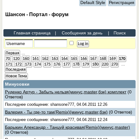
Default Style
Регистрация
Шансон - Портал - форум
Главная страница
|
Сообщения за день
|
Поиск
...
Первая
70
120
160
161
162
163
164
165
166
167
168
169
170
...
171
172
173
174
175
176
177
178
179
180
220
270
Последняя
Новое Тема
Минусовки
Руденко Артур - Забыть нельзя(минус,master,бэк) комплект
(0
Ответов)
Последнее сообщение: shansone777, 04.04.2011 12:26
Валерия - Ты где-то там(Remix)(минус,master,бэк)
(0 Ответов)
Последнее сообщение: shansone777, 04.04.2011 12:24
Барыкин Александр - Танцуй красивая(Remix)(минус,master)
(0 Ответов)