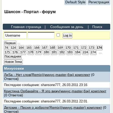
Default Style
Регистрация
Шансон - Портал - форум
Главная страница
|
Сообщения за день
|
Поиск
...
Первая
74
124
164
165
166
167
168
169
170
171
172
173
174
...
175
176
177
178
179
180
181
182
183
184
224
274
Последняя
Новое Тема
Минусовки
ЛиSa - Нет слов(Remix)(минус,master,бэк) комплект
(0
Ответов)
Последнее сообщение: shansone777, 26.03.2011 23:16
Кристина Орбакайте - Я это вижу(минус,master,бэк) комплект
(0 Ответов)
Последнее сообщение: shansone777, 26.03.2011 22:01
Детские - Песня о доброте(Remix)(минус,master) комплект
(0
Ответов)