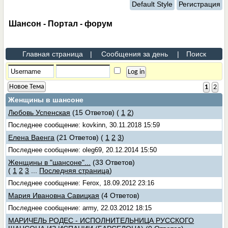
Default Style
Регистрация
Шансон - Портал - форум
Главная страница
|
Сообщения за день
|
Поиск
Новое Тема
1
2
Женщины в шансоне
Любовь Успенская
(15 Ответов)
(
1
2
)
Последнее сообщение: kovkinn, 30.11.2018 15:59
Елена Ваенга
(21 Ответов)
(
1
2
3
)
Последнее сообщение: oleg69, 20.12.2014 15:50
Женщины в "шансоне"...
(33 Ответов)
(
1
2
3
...
Последняя страница
)
Последнее сообщение: Ferox, 18.09.2012 23:16
Мария Ивановна Савицкая
(4 Ответов)
Последнее сообщение: army, 22.03.2012 18:15
МАРИЧЕЛЬ РОДЕС - ИСПОЛНИТЕЛЬНИЦА РУССКОГО