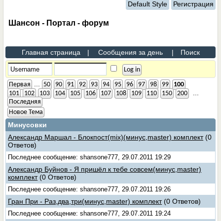
Default Style
Регистрация
Шансон - Портал - форум
Главная страница
|
Сообщения за день
|
Поиск
...
Первая
50
90
91
92
93
94
95
96
97
98
99
100
...
101
102
103
104
105
106
107
108
109
110
150
200
Последняя
Новое Тема
Минусовки
Александр Маршал - Блокпост(mix)(минус,master) комплект
(0
Ответов)
Последнее сообщение: shansone777, 29.07.2011 19:29
Александр Буйнов - Я пришёл к тебе совсем(минус,master)
комплект
(0 Ответов)
Последнее сообщение: shansone777, 29.07.2011 19:26
Гран При - Раз,два,три(минус,master) комплект
(0 Ответов)
Последнее сообщение: shansone777, 29.07.2011 19:24