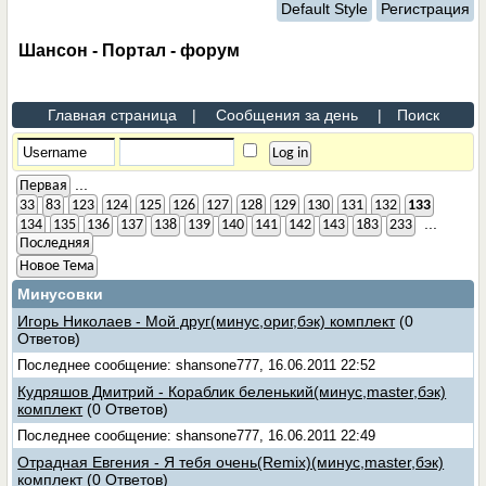
Default Style
Регистрация
Шансон - Портал - форум
Главная страница
|
Сообщения за день
|
Поиск
...
Первая
33
83
123
124
125
126
127
128
129
130
131
132
133
...
134
135
136
137
138
139
140
141
142
143
183
233
Последняя
Новое Тема
Минусовки
Игорь Николаев - Мой друг(минус,ориг,бэк) комплект
(0
Ответов)
Последнее сообщение: shansone777, 16.06.2011 22:52
Кудряшов Дмитрий - Кораблик беленький(минус,master,бэк)
комплект
(0 Ответов)
Последнее сообщение: shansone777, 16.06.2011 22:49
Отрадная Евгения - Я тебя очень(Remix)(минус,master,бэк)
комплект
(0 Ответов)