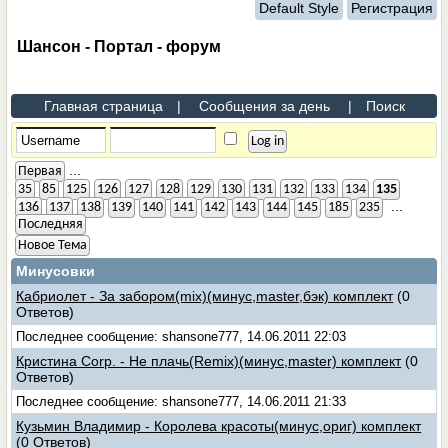
Default Style
Регистрация
Шансон - Портал - форум
Главная страница
|
Сообщения за день
|
Поиск
...
Первая
35
85
125
126
127
128
129
130
131
132
133
134
135
...
136
137
138
139
140
141
142
143
144
145
185
235
Последняя
Новое Тема
Минусовки
Кабриолет - За забором(mix)(минус,master,бэк) комплект
(0
Ответов)
Последнее сообщение: shansone777, 14.06.2011 22:03
Кристина Corp. - Не плачь(Remix)(минус,master) комплект
(0
Ответов)
Последнее сообщение: shansone777, 14.06.2011 21:33
Кузьмин Владимир - Королева красоты(минус,ориг) комплект
(0 Ответов)