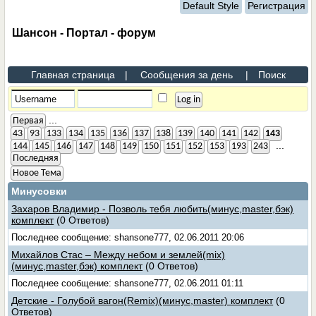
Default Style
Регистрация
Шансон - Портал - форум
Главная страница
|
Сообщения за день
|
Поиск
...
Первая
43
93
133
134
135
136
137
138
139
140
141
142
143
...
144
145
146
147
148
149
150
151
152
153
193
243
Последняя
Новое Тема
Минусовки
Захаров Владимир - Позволь тебя любить(минус,master,бэк)
комплект
(0 Ответов)
Последнее сообщение: shansone777, 02.06.2011 20:06
Михайлов Стас – Между небом и землей(mix)
(минус,master,бэк) комплект
(0 Ответов)
Последнее сообщение: shansone777, 02.06.2011 01:11
Детские - Голубой вагон(Remix)(минус,master) комплект
(0
Ответов)