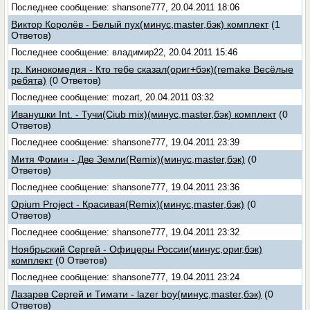
Последнее сообщение: shansone777, 20.04.2011 18:06
Виктор Королёв - Белый пух(минус,master,бэк) комплект
(1
Ответов)
Последнее сообщение: владимир22, 20.04.2011 15:46
гр. Кинокомедия - Кто тебе сказал(ориг+бэк)(remake Весёлые
ребята)
(0 Ответов)
Последнее сообщение: mozart, 20.04.2011 03:32
Иванушки Int. - Тучи(Ciub mix)(минус,master,бэк) комплект
(0
Ответов)
Последнее сообщение: shansone777, 19.04.2011 23:39
Митя Фомин - Две Земли(Remix)(минус,master,бэк)
(0
Ответов)
Последнее сообщение: shansone777, 19.04.2011 23:36
Opium Project - Красивая(Remix)(минус,master,бэк)
(0
Ответов)
Последнее сообщение: shansone777, 19.04.2011 23:32
Ноябрьский Сергей - Офицеры России(минус,ориг,бэк)
комплект
(0 Ответов)
Последнее сообщение: shansone777, 19.04.2011 23:24
Лазарев Сергей и Тимати - lazer boy(минус,master,бэк)
(0
Ответов)