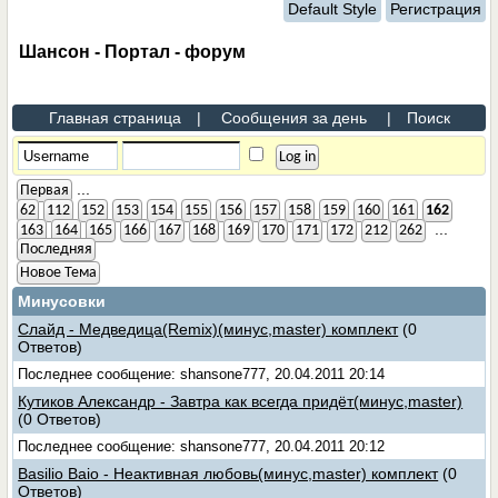
Default Style
Регистрация
Шансон - Портал - форум
Главная страница
|
Сообщения за день
|
Поиск
...
Первая
62
112
152
153
154
155
156
157
158
159
160
161
162
...
163
164
165
166
167
168
169
170
171
172
212
262
Последняя
Новое Тема
Минусовки
Слайд - Медведица(Remix)(минус,master) комплект
(0
Ответов)
Последнее сообщение: shansone777, 20.04.2011 20:14
Кутиков Александр - Завтра как всегда придёт(минус,master)
(0 Ответов)
Последнее сообщение: shansone777, 20.04.2011 20:12
Basilio Baio - Неактивная любовь(минус,master) комплект
(0
Ответов)