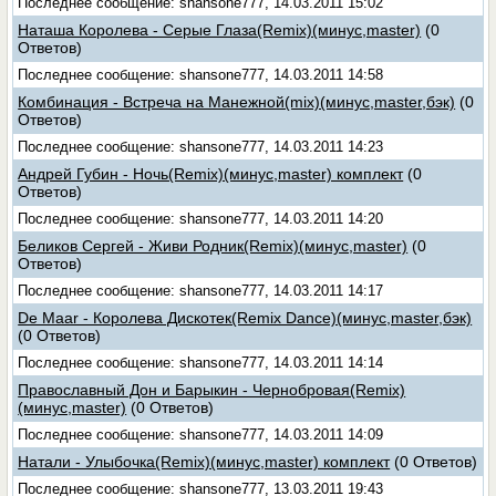
Последнее сообщение: shansone777, 14.03.2011 15:02
Наташа Королева - Серые Глаза(Remix)(минус,master)
(0
Ответов)
Последнее сообщение: shansone777, 14.03.2011 14:58
Комбинация - Встреча на Манежной(mix)(минус,master,бэк)
(0
Ответов)
Последнее сообщение: shansone777, 14.03.2011 14:23
Андрей Губин - Ночь(Remix)(минус,master) комплект
(0
Ответов)
Последнее сообщение: shansone777, 14.03.2011 14:20
Беликов Сергей - Живи Родник(Remix)(минус,master)
(0
Ответов)
Последнее сообщение: shansone777, 14.03.2011 14:17
De Maar - Королева Дискотек(Remix Dance)(минус,master,бэк)
(0 Ответов)
Последнее сообщение: shansone777, 14.03.2011 14:14
Православный Дон и Барыкин - Чернобровая(Remix)
(минус,master)
(0 Ответов)
Последнее сообщение: shansone777, 14.03.2011 14:09
Натали - Улыбочка(Remix)(минус,master) комплект
(0 Ответов)
Последнее сообщение: shansone777, 13.03.2011 19:43