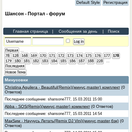
Default Style
Регистрация
Шансон - Портал - форум
Главная страница
|
Сообщения за день
|
Поиск
...
Первая
78
128
168
169
170
171
172
173
174
175
176
177
178
...
179
180
181
182
183
184
185
186
187
188
228
Последняя
Новое Тема
Минусовки
Christina Aguilera - Beautiful(Remix)(минус,master) комплект
(0
Ответов)
Последнее сообщение: shansone777, 15.03.2011 15:00
Abba - SOS(Remix)(минус,master) коммлект
(0 Ответов)
Последнее сообщение: shansone777, 15.03.2011 14:54
МакSим - Научусь Летать(Remix DJ Vini)(минус,master,бэк)
(0
Ответов)