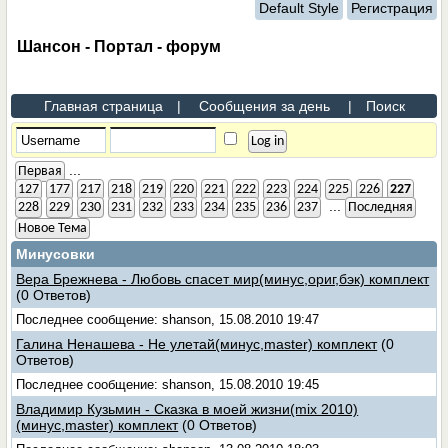
Default Style
Регистрация
Шансон - Портал - форум
Главная страница
|
Сообщения за день
|
Поиск
...
Первая
127
177
217
218
219
220
221
222
223
224
225
226
227
...
228
229
230
231
232
233
234
235
236
237
Последняя
Новое Тема
Минусовки
Вера Брежнева - Любовь спасет мир(минус,ориг,бэк) комплект
(0 Ответов)
Последнее сообщение: shanson, 15.08.2010 19:47
Галина Ненашева - Не улетай(минус,master) комплект
(0
Ответов)
Последнее сообщение: shanson, 15.08.2010 19:45
Владимир Кузьмин - Сказка в моей жизни(mix 2010)
(минус,master) комплект
(0 Ответов)