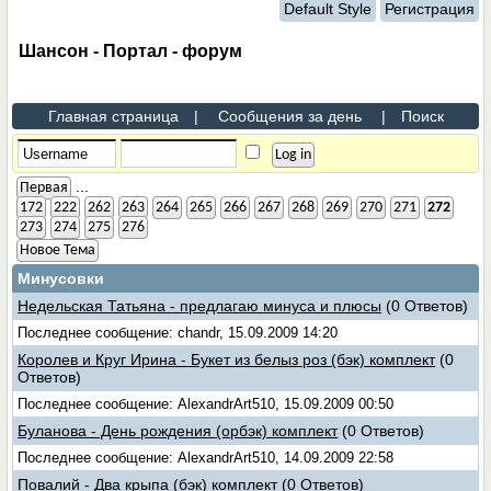
Default Style
Регистрация
Шансон - Портал - форум
Главная страница
|
Сообщения за день
|
Поиск
...
Первая
172
222
262
263
264
265
266
267
268
269
270
271
272
273
274
275
276
Новое Тема
Минусовки
Недельская Татьяна - предлагаю минуса и плюсы
(0 Ответов)
Последнее сообщение: chandr, 15.09.2009 14:20
Королев и Круг Ирина - Букет из белыз роз (бэк) комплект
(0
Ответов)
Последнее сообщение: AlexandrArt510, 15.09.2009 00:50
Буланова - День рождения (орбэк) комплект
(0 Ответов)
Последнее сообщение: AlexandrArt510, 14.09.2009 22:58
Повалий - Два крыпа (бэк) комплект
(0 Ответов)