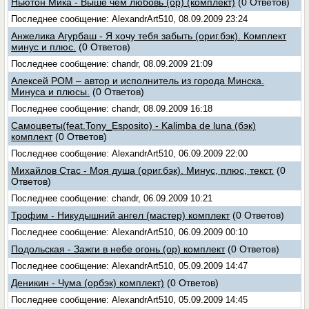
Ньютон Мика - Выше чем любовь (ор) (комплект)
(0 Ответов)
Последнее сообщение: AlexandrArt510, 08.09.2009 23:24
Анжелика Агурбаш - Я хочу тебя забыть (ориг.бэк). Комплект
минус и плюс.
(0 Ответов)
Последнее сообщение: chandr, 08.09.2009 21:09
Алексей РОМ – автор и исполнитель из города Минска.
Минуса и плюсы.
(0 Ответов)
Последнее сообщение: chandr, 08.09.2009 16:18
Самоцветы(feat.Tony_Esposito) - Kalimba de luna (бэк)
комплект
(0 Ответов)
Последнее сообщение: AlexandrArt510, 06.09.2009 22:00
Михайлов Стас - Моя душа (ориг.бэк). Минус, плюс, текст.
(0
Ответов)
Последнее сообщение: chandr, 06.09.2009 10:21
Трофим - Никудышний ангел (мастер) комплект
(0 Ответов)
Последнее сообщение: AlexandrArt510, 06.09.2009 00:10
Подольская - Зажги в небе огонь (ор) комплект
(0 Ответов)
Последнее сообщение: AlexandrArt510, 05.09.2009 14:47
Деникин - Чума (орбэк) комплект)
(0 Ответов)
Последнее сообщение: AlexandrArt510, 05.09.2009 14:45