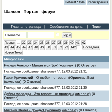
Default Style
Регистрация
Шансон - Портал - форум
Главная страница
|
Сообщения за день
|
Поиск
...
Первая
32
33
34
35
36
37
38
39
40
41
42
...
43
44
45
46
47
48
49
50
51
52
92
142
Последняя
Новое Тема
Минусовки
Руслан Алехно - Милая моя(Бэк)(комплект)
(0 Ответов)
Последнее сообщение: shansone777, 12.03.2012 21:31
Гарик Кричевский - О любви не говорят(Оригинал,Бэк)
(комплект)
(0 Ответов)
Последнее сообщение: shansone777, 12.03.2012 21:30
Добры молодцы - Это горестные проводы(комплект)
(0
Ответов)
Последнее сообщение: shansone777, 12.03.2012 21:28
Михаил Шелег - Дождь(Оригинал)(комплект)
(0 Ответов)