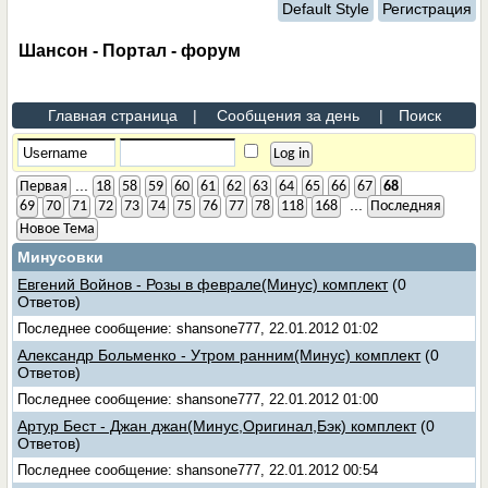
Default Style
Регистрация
Шансон - Портал - форум
Главная страница
|
Сообщения за день
|
Поиск
...
Первая
18
58
59
60
61
62
63
64
65
66
67
68
...
69
70
71
72
73
74
75
76
77
78
118
168
Последняя
Новое Тема
Минусовки
Евгений Войнов - Розы в феврале(Минус) комплект
(0
Ответов)
Последнее сообщение: shansone777, 22.01.2012 01:02
Александр Больменко - Утром ранним(Минус) комплект
(0
Ответов)
Последнее сообщение: shansone777, 22.01.2012 01:00
Артур Бест - Джан джан(Минус,Оригинал,Бэк) комплект
(0
Ответов)
Последнее сообщение: shansone777, 22.01.2012 00:54