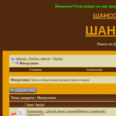
Внимание! Регистрация на наш фор
ШАНСО
ШАН
Поиск по Ш
Шансон - Портал - форум
>
Разное
Минусовки
Справка
Community
Минусовки
Поиск и обмен минусовками (любого жанра)
Темы раздела
: Минусовки
Тема
/
Автор
Казаченко - Целуй меня горячей(Минус) комплект
shansone777