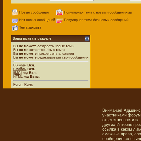
Новые сообщения
Популярная тема с новыми сообщениями
Нет новых сообщений
Популярная тема без новых сообщений
Тема закрыта
Ваши права в разделе
Вы
не можете
создавать новые темы
Вы
не можете
отвечать в темах
Вы
не можете
прикреплять вложения
Вы
не можете
редактировать свои сообщения
BB коды
Вкл.
Смайлы
Вкл.
[IMG]
код
Вкл.
HTML код
Выкл.
Forum Rules
Внимание! Админис
участниками форума
ответственности за
других Интернет ре
ссылка в каком либ
смежные права, со
сообщение со ссылк