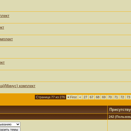
плект
ект
омплект
ект
а)(Минус) комплект
Страница 77 из 276
«
First
<
27
67
68
69
70
71
72
73
Присутств
242 (Пользова