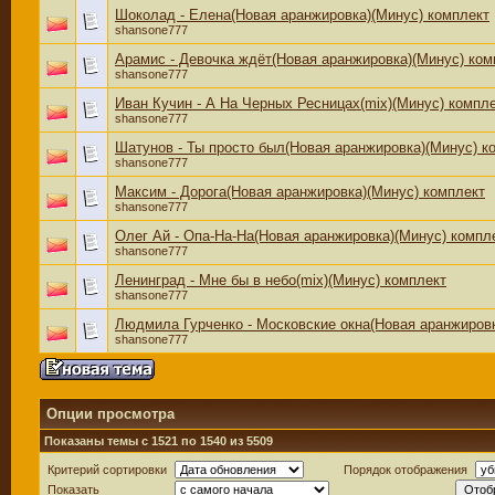
Шоколад - Елена(Новая аранжировка)(Минус) комплект
shansone777
Арамис - Девочка ждёт(Новая аранжировка)(Минус) ком
shansone777
Иван Кучин - А На Черных Ресницах(mix)(Минус) компл
shansone777
Шатунов - Ты просто был(Новая аранжировка)(Минус) к
shansone777
Максим - Дорога(Новая аранжировка)(Минус) комплект
shansone777
Олег Ай - Опа-Hа-Hа(Новая аранжировка)(Минус) компл
shansone777
Ленинград - Мне бы в небо(mix)(Минус) комплект
shansone777
Людмила Гурченко - Московские окна(Новая аранжировк
shansone777
Опции просмотра
Показаны темы с 1521 по 1540 из 5509
Критерий сортировки
Порядок отображения
Показать