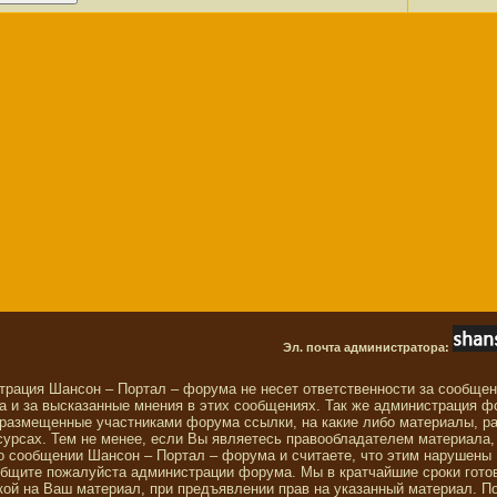
Эл. почта администратора:
трация Шансон – Портал – форума не несет ответственности за сообще
 и за высказанные мнения в этих сообщениях. Так же администрация ф
 размещенные участниками форума ссылки, на какие либо материалы, р
сурсах. Тем не менее, если Вы являетесь правообладателем материала,
о сообщении Шансон – Портал – форума и считаете, что этим нарушены
общите пожалуйста администрации форума. Мы в кратчайшие сроки гото
ой на Ваш материал, при предъявлении прав на указанный материал. П