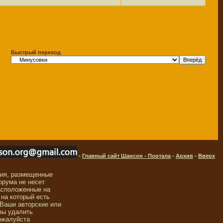
Быстрый переход
-
Главный сайт Шансон - Портала
-
Архив
-
Вверх
ния, размещенные
орума не несет
асположенные на
 на который есть
 Ваши авторские или
вы удалить
ожалуйста