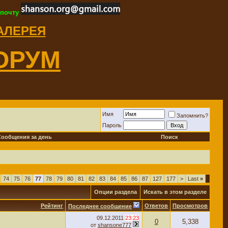
 почту
ГАЛЕРЕЯ
ОРУМ
Имя
Запомнить?
Пароль
Сообщения за день
Поиск
74
75
76
77
78
79
80
81
82
83
84
85
86
87
127
177
>
Last
»
Опции раздела
Искать в этом разделе
Рейтинг
Ответов
Просмотров
Последнее сообщение
09.12.2011
23:23
0
5,338
от
shansone777