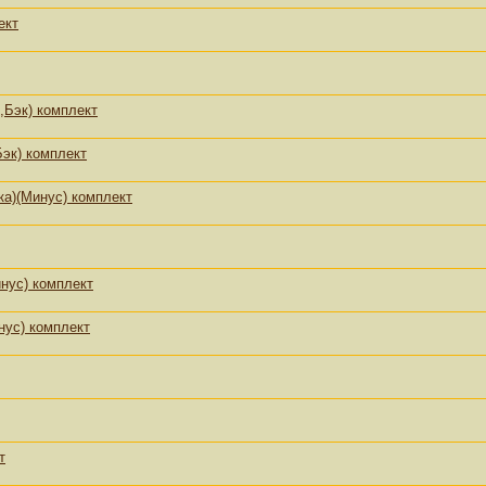
ект
,Бэк) комплект
эк) комплект
ка)(Минус) комплект
нус) комплект
нус) комплект
т