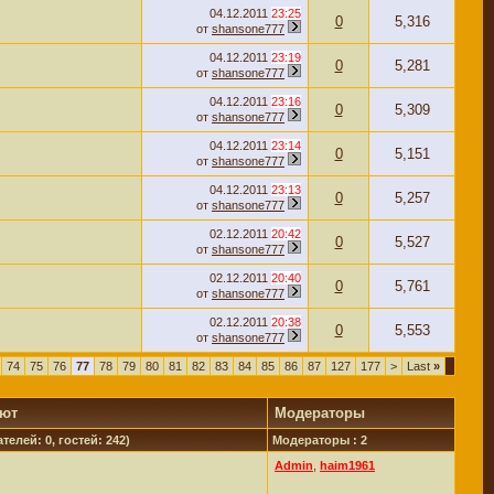
04.12.2011
23:25
0
5,316
от
shansone777
04.12.2011
23:19
0
5,281
от
shansone777
04.12.2011
23:16
0
5,309
от
shansone777
04.12.2011
23:14
0
5,151
от
shansone777
04.12.2011
23:13
0
5,257
от
shansone777
02.12.2011
20:42
0
5,527
от
shansone777
02.12.2011
20:40
0
5,761
от
shansone777
02.12.2011
20:38
0
5,553
от
shansone777
74
75
76
77
78
79
80
81
82
83
84
85
86
87
127
177
>
Last
»
уют
Модераторы
телей: 0, гостей: 242)
Модераторы : 2
Admin
,
haim1961