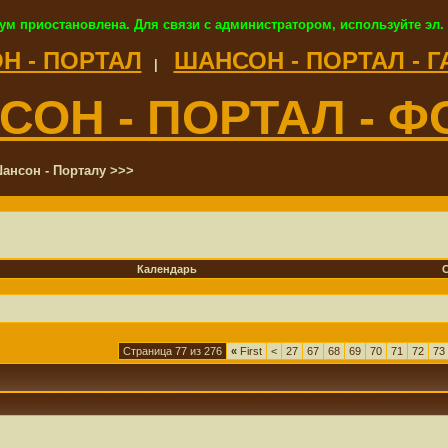
ум приостановлена. Для связи с администратором, используйте эл.
Н - ПОРТАЛ
ШАНСОН - ПОРТАЛ - 
|
СОН - ПОРТАЛ - Ф
ансон - Порталу >>>
Календарь
Страница 77 из 276
«
First
<
27
67
68
69
70
71
72
73