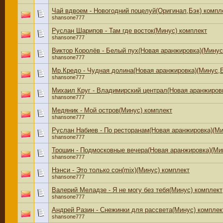
Чай вдвоем - Новогодний поцелуй(Оригинал,Бэк) компл
shansone777
Руслан Шарипов - Там где восток(Минус) комплект
shansone777
Виктор Королёв - Белый пух(Новая аранжировка)(Минус
shansone777
Мр.Кредо - Чудная долина(Новая аранжировка)(Минус,Б
shansone777
Михаил Круг - Владимирский централ(Новая аранжиров
shansone777
Медяник - Мой остров(Минус) комплект
shansone777
Руслан Набиев - По ресторанам(Новая аранжировка)(Ми
shansone777
Трошин - Подмосковные вечера(Новая аранжировка)(Ми
shansone777
Нэнси - Это только сон(mix)(Минус) комплект
shansone777
Валерий Меладзе - Я не могу без тебя(Минус) комплект
shansone777
Андрей Разин - Снежинки для рассвета(Минус) комплек
shansone777