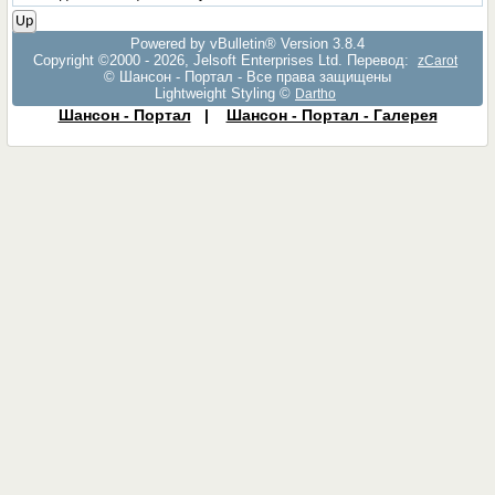
Up
Powered by vBulletin® Version 3.8.4
Copyright ©2000 - 2026, Jelsoft Enterprises Ltd. Перевод:
zCarot
© Шансон - Портал - Все права защищены
Lightweight Styling ©
Dartho
Шансон - Портал
|
Шансон - Портал - Галерея