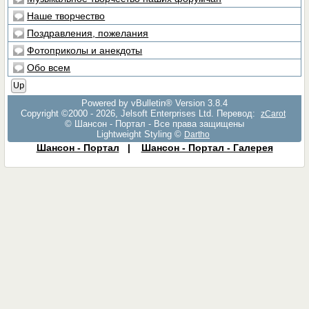
Наше творчество
Поздравления, пожелания
Фотоприколы и анекдоты
Обо всем
Up
Powered by vBulletin® Version 3.8.4
Copyright ©2000 - 2026, Jelsoft Enterprises Ltd. Перевод:
zCarot
© Шансон - Портал - Все права защищены
Lightweight Styling ©
Dartho
Шансон - Портал
|
Шансон - Портал - Галерея