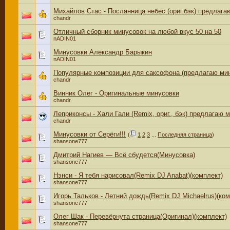
Михайлов Стас - Посланница небес (ориг.бэк) предлага
chandr
Отличный сборник минусовок на любой вкус 50 на 50
nADIN01
Минусовки Александр Барыкин
nADIN01
Популярные композиции для саксофона (предлагаю мин
chandr
Винник Олег - Оригинальные минусовки
chandr
Леприконсы - Хали Гали (Remix, ориг., бэк) предлагаю 
chandr
Минусовки от Серёги!!!
(
1
2
3
...
Последняя страница
)
shansone777
Дмитрий Нагиев — Всё сбудется(Минусовка)
shansone777
Нэнси - Я тебя нарисовал(Remix DJ Anabat)(комплект)
shansone777
Игорь Тальков - Летний дождь(Remix DJ Michaelrus)(ком
shansone777
Олег Шак - Перевёрнута страница(Оригинал)(комплект)
shansone777