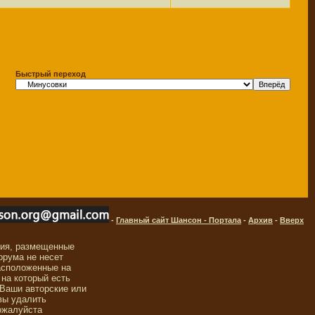
Быстрый переход
-
Главный сайт Шансон - Портала
-
Архив
-
Вверх
ния, размещенные
орума не несет
асположенные на
 на который есть
 Ваши авторские или
вы удалить
ожалуйста