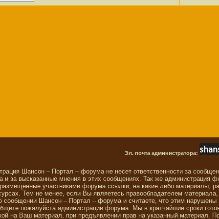
Эл. почта администратора:
трация Шансон – Портал – форума не несет ответственности за сообще
 и за высказанные мнения в этих сообщениях. Так же администрация ф
 размещенные участниками форума ссылки, на какие либо материалы, р
сурсах. Тем не менее, если Вы являетесь правообладателем материала,
о сообщении Шансон – Портал – форума и считаете, что этим нарушены
общите пожалуйста администрации форума. Мы в кратчайшие сроки гото
ой на Ваш материал, при предъявлении прав на указанный материал. П