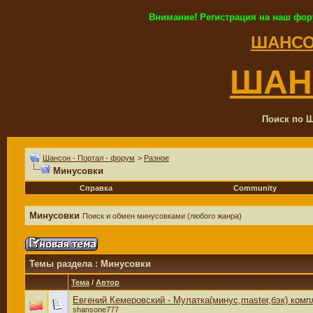
Внимание! Регистрация на наш фор
ШАНСО
ШАН
Поиск по Ш
Шансон - Портал - форум
>
Разное
Минусовки
Справка
Community
Минусовки
Поиск и обмен минусовками (любого жанра)
Темы раздела
: Минусовки
Тема
/
Автор
Евгений Кемеровский - Мулатка(минус,master,бэк) комп
shansone777