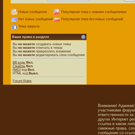
Новые сообщения
Популярная тема с новыми сообщениями
Нет новых сообщений
Популярная тема без новых сообщений
Тема закрыта
Ваши права в разделе
Вы
не можете
создавать новые темы
Вы
не можете
отвечать в темах
Вы
не можете
прикреплять вложения
Вы
не можете
редактировать свои сообщения
BB коды
Вкл.
Смайлы
Вкл.
[IMG]
код
Вкл.
HTML код
Выкл.
Forum Rules
Внимание! Админис
участниками форума
ответственности за
других Интернет ре
ссылка в каком либ
смежные права, со
сообщение со ссылк