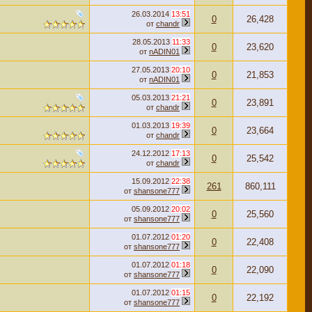
26.03.2014
13:51
0
26,428
от
chandr
28.05.2013
11:33
0
23,620
от
nADIN01
27.05.2013
20:10
0
21,853
от
nADIN01
05.03.2013
21:21
0
23,891
от
chandr
01.03.2013
19:39
0
23,664
от
chandr
24.12.2012
17:13
0
25,542
от
chandr
15.09.2012
22:38
261
860,111
от
shansone777
05.09.2012
20:02
0
25,560
от
shansone777
01.07.2012
01:20
0
22,408
от
shansone777
01.07.2012
01:18
0
22,090
от
shansone777
01.07.2012
01:15
0
22,192
от
shansone777