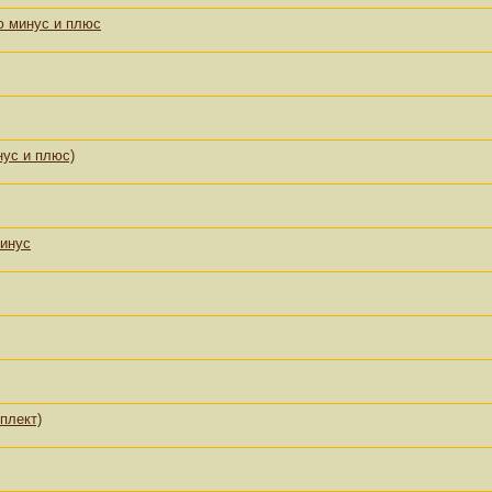
ю минус и плюс
ус и плюс)
минус
плект)