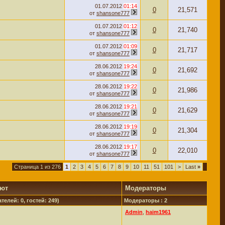
01.07.2012
01:14
0
21,571
от
shansone777
01.07.2012
01:12
0
21,740
от
shansone777
01.07.2012
01:09
0
21,717
от
shansone777
28.06.2012
19:24
0
21,692
от
shansone777
28.06.2012
19:22
0
21,986
от
shansone777
28.06.2012
19:21
0
21,629
от
shansone777
28.06.2012
19:19
0
21,304
от
shansone777
28.06.2012
19:17
0
22,010
от
shansone777
Страница 1 из 276
1
2
3
4
5
6
7
8
9
10
11
51
101
>
Last
»
уют
Модераторы
телей: 0, гостей: 249)
Модераторы : 2
Admin
,
haim1961