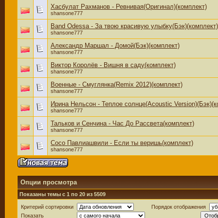
Хасбулат Рахманов - Ревнивая(Оригинал)(комплект)
shansone777
Band Odessa - За твою красивую улыбку(Бэк)(комплект)
shansone777
Александр Маршал - Домой(Бэк)(комплект)
shansone777
Виктор Королёв - Вишня в саду(комплект)
shansone777
Военные - Смуглянка(Remix 2012)(комплект)
shansone777
Ирина Нельсон - Теплое солнце(Acoustic Version)(Бэк)(
shansone777
Тальков и Сенчина - Час До Рассвета(комплект)
shansone777
Сосо Павлиашвили - Если ты веришь(комплект)
shansone777
Опции просмотра
Показаны темы с 1 по 20 из 5509
Критерий сортировки
Порядок отображения
Показать