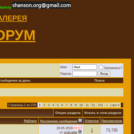
 почту
ГАЛЕРЕЯ
ОРУМ
Имя
Запомнить?
Пароль
Сообщения за день
Поиск
Страница 1 из 276
1
2
3
4
5
6
7
8
9
10
11
51
101
>
Last
»
Опции раздела
Искать в этом разделе
Рейтинг
Ответов
Просмотров
Последнее сообщение
28.05.2019
03:57
1
73,735
от
grafcable