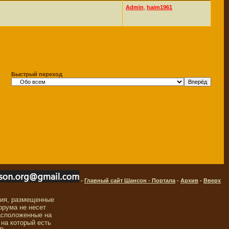
Admin
,
haim1961
Быстрый переход
-
Главный сайт Шансон - Портала
-
Архив
-
Вверх
ния, размещенные
орума не несет
асположенные на
 на который есть