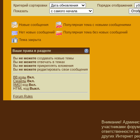
Критерий сортировки
Порядок отображения
Показать
Новые сообщения
Популярная тема с новыми сообщениями
Нет новых сообщений
Популярная тема без новых сообщений
Тема закрыта
Ваши права в разделе
Вы
не можете
создавать новые темы
Вы
не можете
отвечать в темах
Вы
не можете
прикреплять вложения
Вы
не можете
редактировать свои сообщения
BB коды
Вкл.
Смайлы
Вкл.
[IMG]
код
Вкл.
HTML код
Выкл.
Forum Rules
Внимание! Админис
участниками форума
ответственности за
других Интернет ре