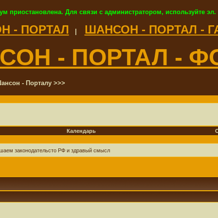
ум приостановлена. Для связи с администратором, используйте эл.
Н - ПОРТАЛ
ШАНСОН - ПОРТАЛ - 
|
СОН - ПОРТАЛ - Ф
ансон - Порталу >>>
Календарь
ушаем законодательсто РФ и здравый смысл