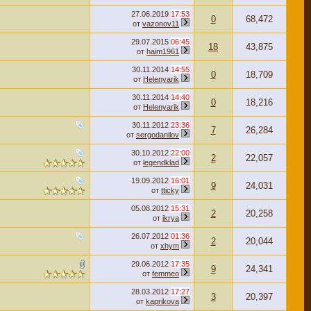
27.06.2019
17:53
0
68,472
от
vazonov11
29.07.2015
06:45
18
43,875
от
haim1961
30.11.2014
14:55
0
18,709
от
Helenyarik
30.11.2014
14:40
0
18,216
от
Helenyarik
30.11.2012
23:36
7
26,284
от
sergodanilov
30.10.2012
22:00
2
22,057
от
legendklad
19.09.2012
16:01
9
24,031
от
tticky
05.08.2012
15:31
2
20,258
от
ikrya
26.07.2012
01:36
2
20,044
от
xhym
29.06.2012
17:35
9
24,341
от
femmeo
28.03.2012
17:27
3
20,397
от
kaprikova