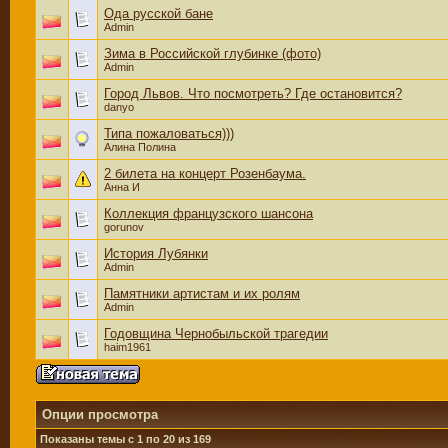
Ода русской бане
Admin
Зима в Российской глубинке (фото)
Admin
Город Львов. Что посмотреть? Где остановится?
danyo
Типа пожаловаться)))
Алина Полина
2 билета на концерт Розенбаума.
Анна И
Коллекция французского шансона
gorunov
История Лубянки
Admin
Памятники артистам и их ролям
Admin
Годовщина Чернобыльской трагедии
haim1961
Опции просмотра
Показаны темы с 1 по 20 из 169