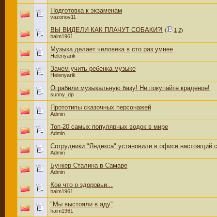
Подготовка к экзаменам
vazonov11
ВЫ ВИДЕЛИ КАК ПЛАЧУТ СОБАКИ?!
(
1
2
)
haim1961
Музыка делает человека в сто раз умнее
Helenyarik
Зачем учить ребенка музыке
Helenyarik
Ограбили музыкальную базу! Не покупайте краденое!
sunny_dp
Прототипы сказочных персонажей
Admin
Топ-20 самых популярных водок в мире
Admin
Сотрудники "Яндекса" установили в офисе настоящий 
Admin
Бункер Сталина в Самаре
Admin
Кое что о здоровьи...
haim1961
"Мы выстояли в аду"
haim1961