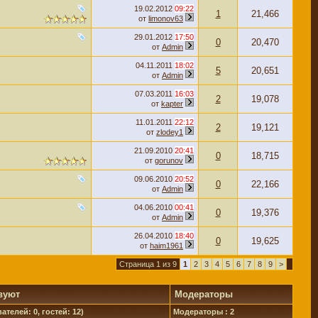
19.02.2012
09:22
1
21,466
от
limonov63
29.01.2012
17:50
0
20,470
от
Admin
04.11.2011
18:02
5
20,651
от
Admin
07.03.2011
16:03
2
19,078
от
kapter
11.01.2011
22:12
2
19,121
от
zlodey1
21.09.2010
20:41
0
18,715
от
gorunov
09.06.2010
20:52
0
22,166
от
Admin
04.06.2010
00:41
0
19,376
от
Admin
26.04.2010
18:40
0
19,625
от
haim1961
Страница 1 из 9
1
2
3
4
5
6
7
8
9
>
вуют
Модераторы
ателей: 0, гостей: 12)
Модераторы : 2