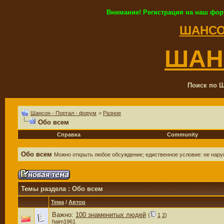
Внимание! Регистрация на наш фор
ШАНСО
ШАН
Поиск по Ш
Шансон - Портал - форум
>
Разное
Обо всем
Справка
Community
Обо всем
Можно открыть любое обсуждение; едиственное условие: не нар
Темы раздела
: Обо всем
Тема
/
Автор
Важно:
100 знаменитых людей
(
1
2
)
haim1961