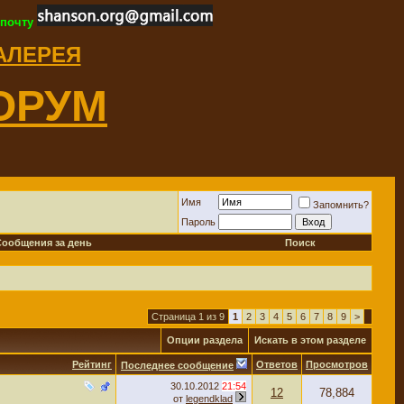
 почту
ГАЛЕРЕЯ
ОРУМ
Имя
Запомнить?
Пароль
Сообщения за день
Поиск
Страница 1 из 9
1
2
3
4
5
6
7
8
9
>
Опции раздела
Искать в этом разделе
Рейтинг
Ответов
Просмотров
Последнее сообщение
30.10.2012
21:54
12
78,884
от
legendklad