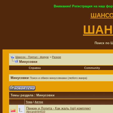
Внимание! Регистрация на наш фор
ШАНСО
ШАН
Поиск по Ш
Шансон - Портал - форум
>
Разное
Минусовки
Справка
Community
Минусовки
Поиск и обмен минусовками (любого жанра)
Темы раздела
: Минусовки
Тема
/
Автор
Пенкин и Лолита - Как жаль (ор) комплект
AlexandrArt510