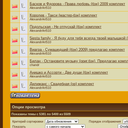
Басков и Фдорова - Права любовь (бэк) 2009 комплект
AlexandrArt510
Королев - Такси (мастер-бэк) комплект
AlexandrArt510
Подольская - Не отпускай (бэк) комплект
AlexandrArt510
5iesta family - Я буду для тебя всегда твоей малышкой 
AlexandrArt510
Виагра - Сумашедший (бэк) 2009) предлагаю комплект
AlexandrArt510
Билан - Остановите музыку (ориг.бэк). Предлагаю компл
chandr
Анишко и Ассорти - Две души (бэк) комплект
AlexandrArt510
Дилижанс - Свадебная (ор) комплект
AlexandrArt510
Опции просмотра
Показаны темы с 5381 по 5400 из 5509
Критерий сортировки
Порядок отображения
Показать