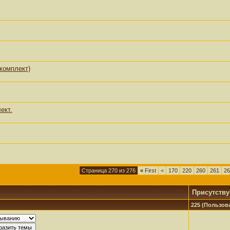
(комплект)
ект.
Страница 270 из 276
«
First
<
170
220
260
261
26
Присутств
225 (Пользова