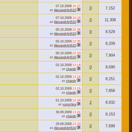
07.10.2009
10:27
0
7,152
от
AlexandrArt510
07.10.2009
10:24
0
11,308
от
AlexandrArt510
05.10.2009
22:36
0
8,529
от
AlexandrArt510
05.10.2009
22:35
0
8,209
от
AlexandrArt510
05.10.2009
22:33
0
7,904
от
AlexandrArt510
02.10.2009
13:19
0
8,690
от
chandr
02.10.2009
13:16
0
8,251
от
chandr
02.10.2009
13:15
0
7,858
от
chandr
01.10.2009
12:34
2
8,832
от
yurochka
30.09.2009
13:41
0
8,153
от
chandr
29.09.2009
23:33
0
7,699
от
AlexandrArt510