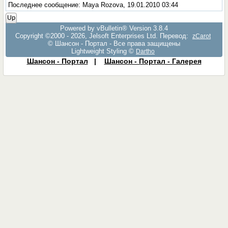
Последнее сообщение: Maya Rozova, 19.01.2010 03:44
Up
Powered by vBulletin® Version 3.8.4
Copyright ©2000 - 2026, Jelsoft Enterprises Ltd. Перевод:
zCarot
© Шансон - Портал - Все права защищены
Lightweight Styling ©
Dartho
Шансон - Портал
|
Шансон - Портал - Галерея