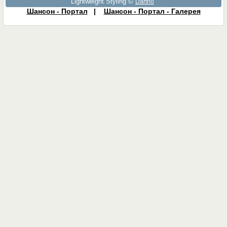
Lightweight Styling ©
Dartho
Шансон - Портал
|
Шансон - Портал - Галерея