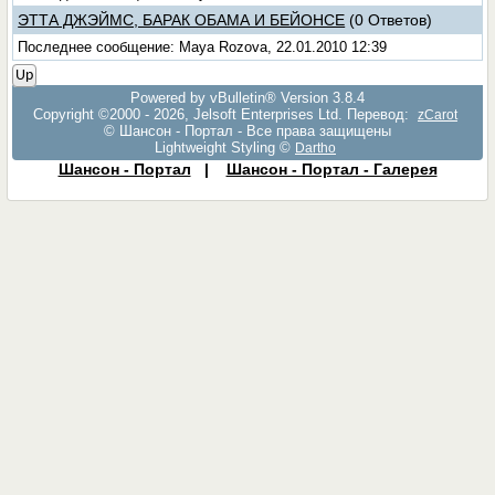
ЭТТА ДЖЭЙМС, БАРАК ОБАМА И БЕЙОНСЕ
(0 Ответов)
Последнее сообщение: Maya Rozova, 22.01.2010 12:39
Up
Powered by vBulletin® Version 3.8.4
Copyright ©2000 - 2026, Jelsoft Enterprises Ltd. Перевод:
zCarot
© Шансон - Портал - Все права защищены
Lightweight Styling ©
Dartho
Шансон - Портал
|
Шансон - Портал - Галерея