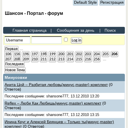
Default Style
Регистрация
Шансон - Портал - форум
Главная страница
|
Сообщения за день
|
Поиск
...
Первая
106
156
196
197
198
199
200
201
202
203
204
205
206
...
207
208
209
210
211
212
213
214
215
216
256
Последняя
Новое Тема
Минусовки
Анита Цой – Разбитая любовь(минус,master) комплект
(0
Ответов)
Последнее сообщение: shansone777, 13.12.2010 13:20
Reflex – Люби Как Любишь(минус,master) комплект
(0
Ответов)
Последнее сообщение: shansone777, 13.12.2010 13:15
Ирина Круг и Алексей Брянцев – Только ты(минус,master)
комплект
(0 Ответов)