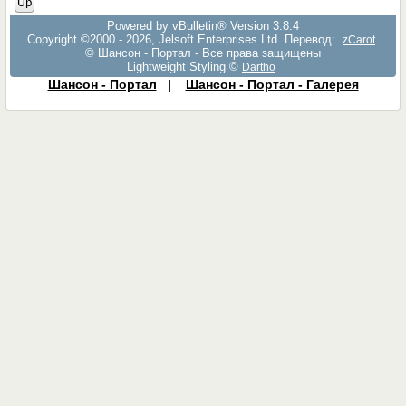
Up
Powered by vBulletin® Version 3.8.4
Copyright ©2000 - 2026, Jelsoft Enterprises Ltd. Перевод:
zCarot
© Шансон - Портал - Все права защищены
Lightweight Styling ©
Dartho
Шансон - Портал
|
Шансон - Портал - Галерея