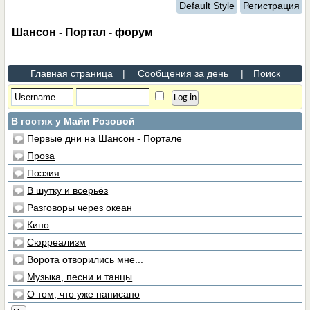
Default Style
Регистрация
Шансон - Портал - форум
Главная страница
|
Сообщения за день
|
Поиск
В гостях у Майи Розовой
Первые дни на Шансон - Портале
Проза
Поэзия
В шутку и всерьёз
Разговоры через океан
Кино
Сюрреализм
Ворота отворились мне...
Музыка, песни и танцы
О том, что уже написано