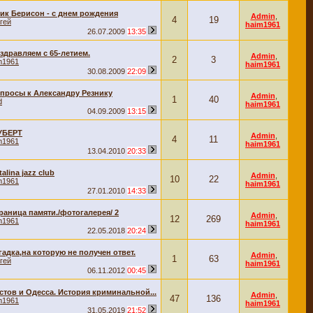
ик Берисон - с днем рождения
Admin
,
4
19
гей
haim1961
26.07.2009
13:35
здравляем с 65-летием.
Admin
,
2
3
m1961
haim1961
30.08.2009
22:09
просы к Александру Резнику
Admin
,
1
40
d
haim1961
04.09.2009
13:15
УБЕРТ
Admin
,
4
11
m1961
haim1961
13.04.2010
20:33
talina jazz club
Admin
,
10
22
m1961
haim1961
27.01.2010
14:33
раница памяти./фотогалерея/ 2
Admin
,
12
269
m1961
haim1961
22.05.2018
20:24
гадка,на которую не получен ответ.
Admin
,
1
63
гей
haim1961
06.11.2012
00:45
стов и Одесса. История криминальной...
Admin
,
47
136
m1961
haim1961
31.05.2019
21:52