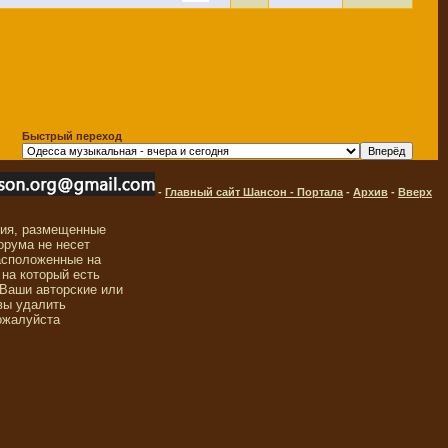
Быстрый переход
-
Главный сайт Шансон - Портала
-
Архив
-
Вверх
ния, размещенные
орума не несет
асположенные на
 на который есть
 Ваши авторские или
вы удалить
ожалуйста