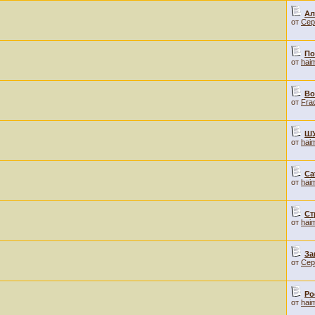
Ал
от
Сер
По
от
hai
Во
от
Fra
Ш
от
hai
Ca
от
hai
Ст
от
hai
За
от
Сер
Ро
от
hai