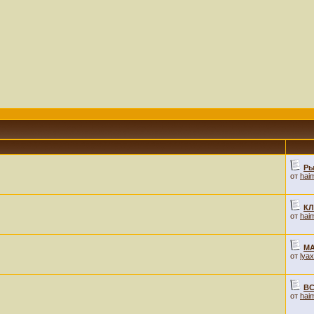
Ры
от
hai
КЛ
от
hai
М
от
lya
ВС
от
hai