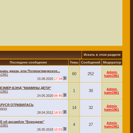
Искать в этом разделе
Последнее сообщение
Темы
Сообщений
Модератор
царь джаза, или Полиритмическое...
Admin
,
60
252
m1961
haim1961
15.08.2020
17:34
ЕЗМЕР-БЭНД "МАМИНЫ ДЕТИ"
Admin
,
1
30
m1961
haim1961
24.05.2020
06:45
АРУСЯ ОТРАВИЛАСЬ
Admin
,
14
32
xovvv
haim1961
28.04.2012
18:52
Е об ансамбле "Бородачи"
Admin
,
4
27
m1961
haim1961
26.05.2018
10:03