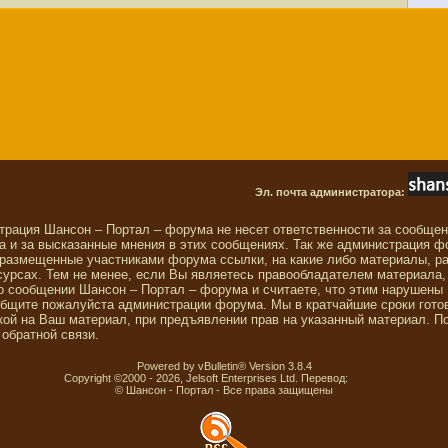
Эл. почта администратора:
трация Шансон – Портал – форума не несет ответственности за сообще
 и за высказанные мнения в этих сообщениях. Так же администрация ф
 размещенные участниками форума ссылки, на какие либо материалы, р
сурсах. Тем не менее, если Вы являетесь правообладателем материала,
о сообщении Шансон – Портал – форума и считаете, что этим нарушены
общите пожалуйста администрации форума. Мы в кратчайшие сроки гото
ой на Ваш материал, при предъявлении прав на указанный материал. П
обратной связи.
Powered by vBulletin® Version 3.8.4
Copyright ©2000 - 2026, Jelsoft Enterprises Ltd. Перевод:
zCarot
© Шансон - Портал - Все права защищены